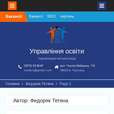
Skip
Вакансії:
Вакансії ЗЗСО серпень
to
2026
content
Вакансії ЗЗСО червень
2026
Вакансії у ЗДО та
дошкільних підрозділах
ЗЗСО станом на
Управління освіти
01.08.2026 р.
Чернівецької міської ради
(0372) 53-30-87
вул. Героїв Майдану, 176
osvitacv@gmail.com
58029 м. Чернівці
Головна
Федоряк Тетяна
Page 2
Автор:
Федоряк Тетяна