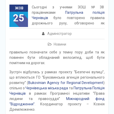
Сьогодні з учнями ЗОШ №38
ЖОВ
працівниками
Патрульна поліція
25
Чернівців
було повторено правила
дорожнього руху, обговорено як
Адміністратор
Новини
правильно позначати себе у темну пору доби та
як
повинен бути обладнаний велосипед, щоб бути
помітним на дорогах.
Зустріч відбулась у рамках проекту “Безпечні вулиці”,
що втілюється ГО “Буковинська агенція регіонального
розвитку” (
Bukovinian Agency for Regional Development
)
спільно з
Чернівецька міська рада
та
Патрульна Поліція
Чернівців
в рамках Програмної ініціативи “Права
людини та правосуддя”
Міжнародний фонд
“Відродження”
. Координатор проекту – Ксенія
Дремлюженко.