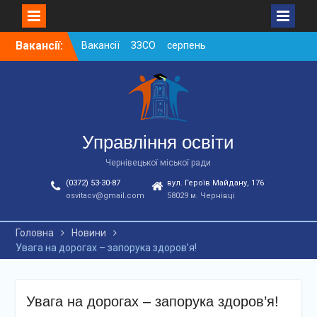
Skip
Вакансії:
Вакансії ЗЗСО серпень
to
2026
content
Вакансії ЗЗСО червень
2026
Вакансії у ЗДО та
дошкільних підрозділах
ЗЗСО станом на
Управління освіти
01.08.2026 р.
Чернівецької міської ради
(0372) 53-30-87
вул. Героїв Майдану, 176
osvitacv@gmail.com
58029 м. Чернівці
Головна
Новини
Увага на дорогах – запорука здоров’я!
Увага на дорогах – запорука здоров’я!