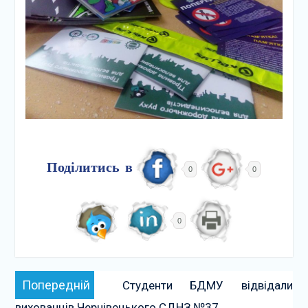
Поділитись в
0
0
0
Навігація
Попередній:
Попередній
Студенти БДМУ відвідали
записів
вихованців Чернівецького СДНЗ №37