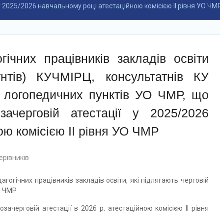
у 2025/2026 навчальному році атестаційною комісією ІІ рівня УО ЧМ
гічних працівників закладів освіти
тнтів) КУЧМІРЦ, консультатнів КУ
в логопедичних пунктів УО ЧМР, що
зачерговій атестації у 2025/2026
ою комісією ІІ рівня УО ЧМР
ерівників
агогічних працівників закладів освіти, які підлягають черговій
УО ЧМР
зачерговій атестації в 2026 р. атестаційною комісією ІІ рівня