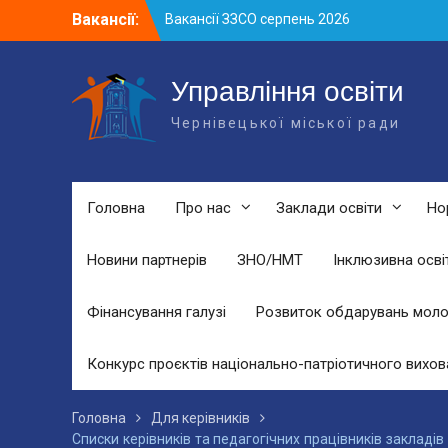
Skip
Вакансії:
Вакансії ЗЗСО серпень 2026
to
Вакансії ЗЗСО червень 2026
content
Вакансії у ЗДО та дошкільних
підрозділах ЗЗСО станом на 01.08.2026
Управління освіти
р.
Чернівецької міської ради
Головна
Про нас
Заклади освіти
Но
Новини партнерів
ЗНО/НМТ
Інклюзивна осві
Фінансування галузі
Розвиток обдарувань моло
Конкурс проєктів національно-патріотичного вихов
Головна
Для керівників
Списки керівників та педагогічних працівників закладів