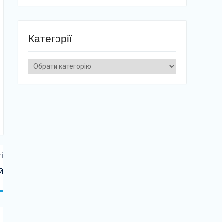
Категорії
Категорії
і
й