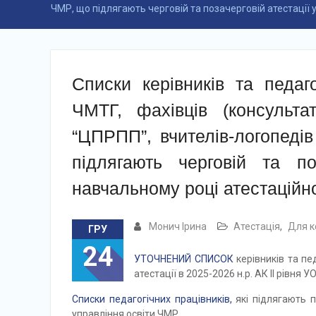
ЧМР, що підлягають черговій та позачерговій атестації 
Списки керівників та педаго
ЧМТГ, фахівців (консульта
“ЦПРПП”, вчителів-логопеді
підлягають черговій та по
навчальному році атестаційн
Монич Ірина
Атестація
,
Для к
ГРУ
24
УТОЧНЕНИЙ СПИСОК
керівників та пед
атестації в 2025-2026 н.р. АК ІІ рівня 
Списки педагогічних працівників,
які підлягають по
управління освіти ЧМР