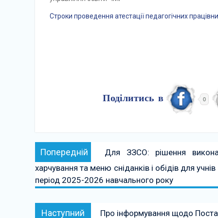
Строки проведення атестації педагогічних працівни
Поділитись в
0
Навігація
Попередній:
Попередній
Для ЗЗСО: рішення виконав
записів
харчування та меню сніданків і обідів для учнів
період 2025-2026 навчального року
Наступний:
Наступний
Про інформування щодо Поста