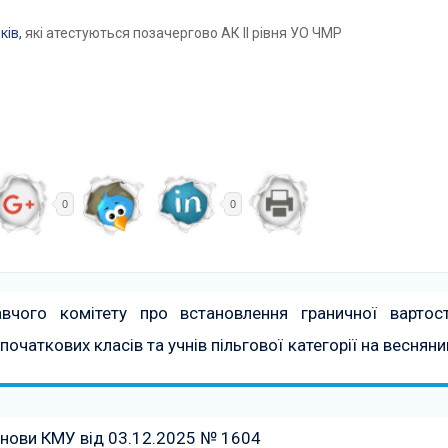
ків,
які атестуються позачергово АК ІІ рівня УО ЧМР
0
0
чого комітету про встановлення граничної вартост
 початкових класів та учнів пільгової категорії на весняни
нови КМУ від 03.12.2025 № 1604