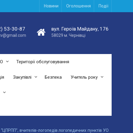
Новини
Оголошення
Події
) 53-30-87
вул. Героїв Майдану, 176
acv@gmail.com
58029 м. Чернівці
СО
Території обслуговування
ія
Закупівлі
Безпека
Учитель року
У “ЦПРПП”, вчителів-логопедів логопедичних пунктів УО