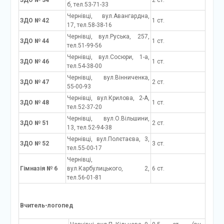
ЗДО № 34
2 ст.
б, тел.53-71-33
Чернівці, вул.Авангардна,
ЗДО № 42
1 ст.
17, тел.58-38-16
Чернівці, вул.Руська, 257,
ЗДО № 44
1 ст.
тел.51-99-56
Чернівці, вул.Сосюри, 1-а,
ЗДО № 46
1 ст.
тел.54-38-00
Чернівці, вул.Вінниченка,
ЗДО № 47
2 ст.
55-00-93
Чернівці, вул.Крилова, 2-А,
ЗДО № 48
1 ст.
тел.52-37-20
Чернівці, вул.О.Вільшини,
ЗДО № 51
2 ст.
13, тел.52-94-38
Чернівці, вул.Полєтаєва, 3,
ЗДО № 52
3 ст.
тел.55-00-17
Чернівці,
Гімназія № 6
вул.Карбулицького, 2,
6 ст.
тел.56-01-81
Вчитель-логопед