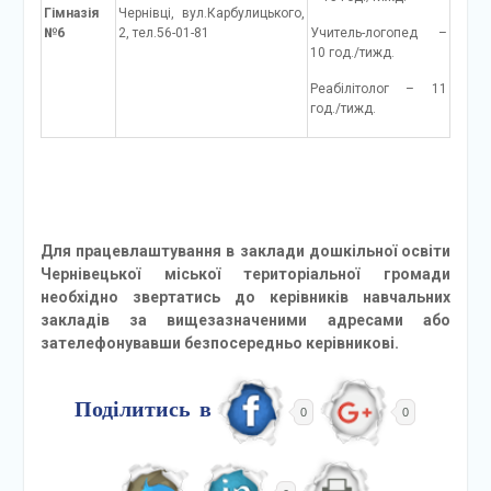
Гімназія
Чернівці, вул.Карбулицького,
№6
2, тел.56-01-81
Учитель-логопед –
10 год./тижд.
Реабілітолог – 11
год./тижд.
Для працевлаштування в заклади дошкільної освіти
Чернівецької міської територіальної громади
необхідно звертатись до керівників навчальних
закладів за вищезазначеними адресами або
зателефонувавши безпосередньо керівникові.
Поділитись в
0
0