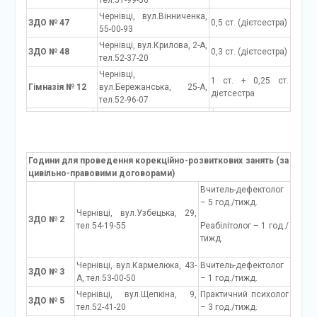
тел.51-99-56
Чернівці, вул.Вінниченка,
ЗДО № 47
0,5 ст. (дієтсестра)
55-00-93
Чернівці, вул.Крилова, 2-А,
ЗДО № 48
0,3 ст. (дієтсестра)
тел.52-37-20
Чернівці,
1 ст. + 0,25 ст.
Гімназія № 12
вул.Бережанська, 25-А,
дієтсестра
тел.52-96-07
Години для проведення корекційно-розвиткових занять (за
цивільно-правовими договорами)
Вчитель-дефектолог
– 5 год./тижд.
Чернівці, вул.Узбецька, 29,
ЗДО № 2
тел.54-19-55
Реабілітолог – 1 год./
тижд.
Чернівці, вул.Кармелюка, 43-
Вчитель-дефектолог
ЗДО № 3
А, тел.53-00-50
– 1 год./тижд.
Чернівці, вул.Щепкіна, 9,
Практичний психолог
ЗДО № 5
тел.52-41-20
– 3 год./тижд.