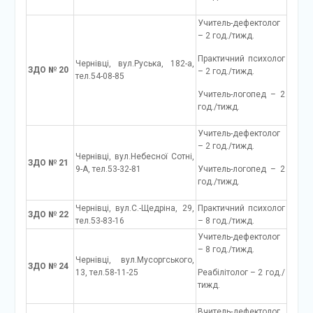
Учитель-дефектолог
– 2 год./тижд.
Практичний психолог
Чернівці, вул.Руська, 182-а,
ЗДО № 20
– 2 год./тижд.
тел.54-08-85
Учитель-логопед – 2
год./тижд.
Учитель-дефектолог
– 2 год./тижд.
Чернівці, вул.Небесної Сотні,
ЗДО № 21
9-А, тел.53-32-81
Учитель-логопед – 2
год./тижд.
Чернівці, вул.С.-Щедріна, 29,
Практичний психолог
ЗДО № 22
тел.53-83-16
– 8 год./тижд.
Учитель-дефектолог
– 8 год./тижд.
Чернівці, вул.Мусоргського,
ЗДО № 24
13, тел.58-11-25
Реабілітолог – 2 год./
тижд.
Вчитель-дефектолог