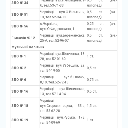
Чернівці, вул.П.-Кільцева, 9-
0,5 ст. (вч.-
ЗДО № 34
б, тел.53-71-33
логопед)
Чернівці, вул.О.Вільшини,
0,5 ст. (вч.-
ЗДО № 51
13, тел.52-94-38
логопед)
с.Чорнівка,
0,25 ст. (вч.-
ЗДО № 56
вул.Ю.Федьковича, 1
логопед)
Чернівці, вул.Бережанська,
0,5 ст. (вч.-
Гімназія № 12
25-А, тел.52-96-07
логопед)
Музичний керівник
Чернівці, вул.Шевченка, 18-
ЗДО № 1
1 ст.
20, тел.52-01-60
Чернівці, вул.Узбецька, 29,
ЗДО № 2
0,5 ст.
тел.54-19-55
Чернівці, вул.Й.Главки,
ЗДО № 6
0,75 ст.
8,10, тел.52-72-18
Чернівці, вул.Шипинська,
ЗДО № 16
0,5 ст.
13, тел.57-14-94
Чернівці,
ЗДО № 18
вул.Сторожинецька, 33-а,
1,5 ст.
тел.53-62-28
Чернівці, вул.Руська, 178,
ЗДО № 19
1 ст.
тел.54-09-69