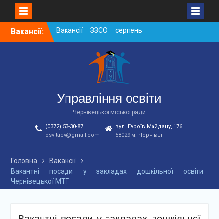
Skip
Вакансії:
Вакансії ЗЗСО червень
to
2026
content
Вакансії у ЗДО та
дошкільних підрозділах
ЗЗСО станом на
01.08.2026 р.
Вакансії ЗЗСО серпень
Управління освіти
2026
Чернівецької міської ради
(0372) 53-30-87
вул. Героїв Майдану, 176
osvitacv@gmail.com
58029 м. Чернівці
Головна
Вакансії
Вакантні посади у закладах дошкільної освіти
Чернівецької МТГ
Вакантні посади у закладах дошкільної