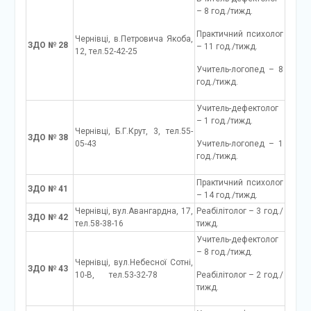
– 8 год./тижд.
Практичний психолог
Чернівці, в.Петровича Якоба,
ЗДО № 28
– 11 год./тижд.
12, тел.52-42-25
Учитель-логопед – 8
год./тижд.
Учитель-дефектолог
– 1 год./тижд.
Чернівці, Б.Г.Крут, 3, тел.55-
ЗДО № 38
05-43
Учитель-логопед – 1
год./тижд.
Практичний психолог
ЗДО № 41
– 14 год./тижд.
Чернівці, вул.Авангардна, 17,
Реабілітолог – 3 год./
ЗДО № 42
тел.58-38-16
тижд.
Учитель-дефектолог
– 8 год./тижд.
Чернівці, вул.Небесної Сотні,
ЗДО № 43
10-В, тел.53-32-78
Реабілітолог – 2 год./
тижд.