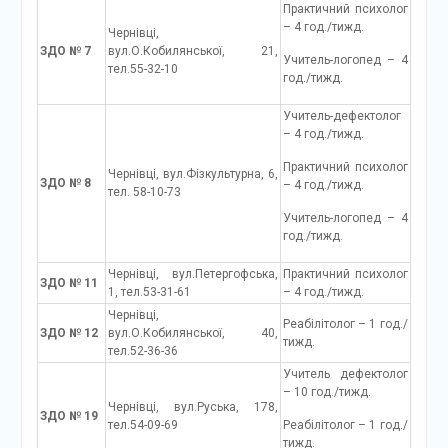
Практичний психолог
– 4 год./тижд.
Чернівці,
ЗДО № 7
вул.О.Кобилянської, 21,
Учитель-логопед – 4
тел.55-32-10
год./тижд.
Учитель-дефектолог
– 4 год./тижд.
Практичний психолог
Чернівці, вул.Фізкультурна, 6,
ЗДО № 8
– 4 год./тижд.
тел. 58-10-73
Учитель-логопед – 4
год./тижд.
Чернівці, вул.Петергофська,
Практичний психолог
ЗДО № 11
1, тел.53-31-61
– 4 год./тижд.
Чернівці,
Реабілітолог – 1 год./
ЗДО № 12
вул.О.Кобилянської, 40,
тижд.
тел.52-36-36
Учитель дефектолог
– 10 год./тижд.
Чернівці, вул.Руська, 178,
ЗДО № 19
тел.54-09-69
Реабілітолог – 1 год./
тижд.