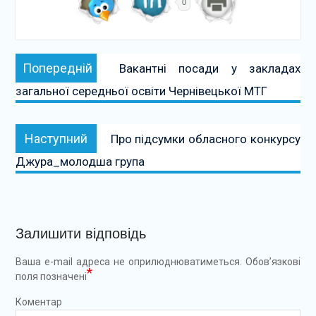
0
Навігація
Попередній:
Попередній
Вакантні посади у закладах
записів
загальної середньої освіти Чернівецької МТГ
Наступний:
Наступний
Про підсумки обласного конкурсу
Джура_молодша група
Залишити відповідь
Ваша e-mail адреса не оприлюднюватиметься.
Обов’язкові
*
поля позначені
Коментар