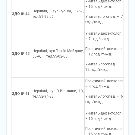
Учитель-дефектолог
– 15 год./тижд.
Чернівці, вул.Руська, 257,
ЗДО № 44
тел.51-99-56
Учитель-логопед – 7
год./тижд.
Учитель-дефектолог
– 7 год./тижд.
Практичний психолог
Чернівці, вул.Героїв Майдану,
ЗДО № 45
– 12 год./тижд.
85-А, тел.55-02-68
Учитель-логопед –
12 год./тижд.
Практичний психолог
– 4 год./тижд.
Чернівці, вул.О.Вільшини, 13,
ЗДО № 51
тел.52-94-38
Учитель-логопед – 6
год./тижд.
Учитель-дефектолог
– 10 год./тижд.
Практичний психолог
– 15 год./тижд.