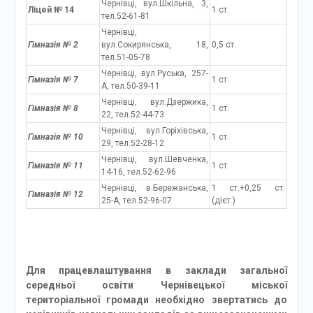
Чернівці, вул.Шкільна, 3,
Ліцей № 14
1 ст.
тел.52-61-81
Чернівці,
Гімназія № 2
вул.Сокирянська, 18,
0,5 ст.
тел.51-05-78
Чернівці, вул.Руська, 257-
Гімназія № 7
1 ст.
А, тел.50-39-11
Чернівці, вул.Дзержика,
Гімназія № 8
1 ст.
22, тел.52-44-73
Чернівці, вул.Горіхівська,
Гімназія № 10
1 ст.
29, тел.52-28-12
Чернівці, вул.Шевченка,
Гімназія № 11
1 ст.
14-16, тел.52-62-96
Чернівці, в.Бережанська,
1 ст.+0,25 ст.
Гімназія № 12
25-А, тел.52-96-07
(дієт.)
Для працевлаштування в заклади загальної
середньої освіти Чернівецької міської
територіальної громади необхідно звертатись до