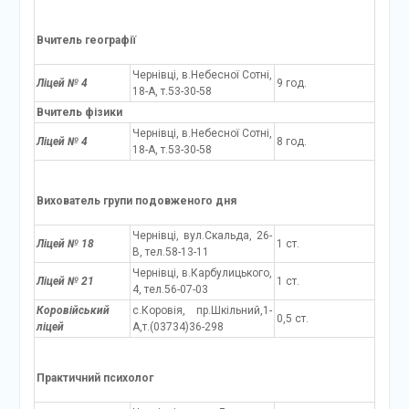
Вчитель географії
Чернівці, в.Небесної Сотні,
Ліцей № 4
9 год.
18-А, т.53-30-58
Вчитель фізики
Чернівці, в.Небесної Сотні,
Ліцей № 4
8 год.
18-А, т.53-30-58
Вихователь групи подовженого дня
Чернівці, вул.Скальда, 26-
Ліцей № 18
1 ст.
В, тел.58-13-11
Чернівці, в.Карбулицького,
Ліцей № 21
1 ст.
4, тел.56-07-03
Коровійський
с.Коровія, пр.Шкільний,1-
0,5 ст.
ліцей
А,т.(03734)36-298
Практичний психолог