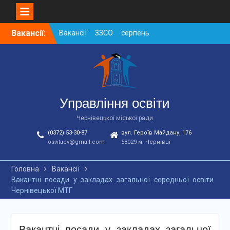
Вакансії ЗЗСО серпень
Skip
Вакансії:
2026
to
Вакансії ЗЗСО червень
content
2026
Вакансії у ЗДО та
дошкільних підрозділах
ЗЗСО станом на
01.08.2026 р.
Управління освіти
Чернівецької міської ради
(0372) 53-30-87
вул. Героїв Майдану, 176
osvitacv@gmail.com
58029 м. Чернівці
Головна
Вакансії
Вакантні посади у закладах загальної середньої освіти
Чернівецької МТГ
Вакантні посади у закладах загальної