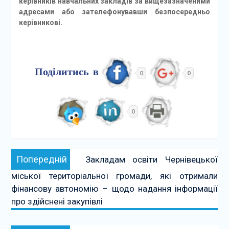
керівників навчальних закладів за вищезазначеними
адресами або зателефонувавши безпосередньо
керівникові.
Поділитись в
0
0
0
Навігація
Попередній:
Попередній
Закладам освіти Чернівецької
записів
міської територіальної громади, які отримали
фінансову автономію – щодо надання інформації
про здійснені закупівлі