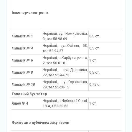
Інженер-електронік
Чернівці, вул.Немирівська,
Гімназія № 1
0,5 ст.
3, тел.58-98-69
Чернівці, вул.Осіння, 58,
Гімназія № 4
0,5 ст.
тел.52-94-37
Чернівці, в.Карбулицького,
Гімназія № 6
1 ст.
2, тел.56-01-81
Чернівці, вул.Дзержика,
Гімназія № 8
0,5 ст.
22, тел.52-44-73
Чернівці, вул.Горіхівська,
Гімназія № 10
0,75 ст.
29, тел.52-28-12
Головний бухгалтер
Чернівці, в.Небесної Сотні,
Ліцей № 4
1 ст.
18-А, т.53-30-58
Фахівець з публічних закупівель