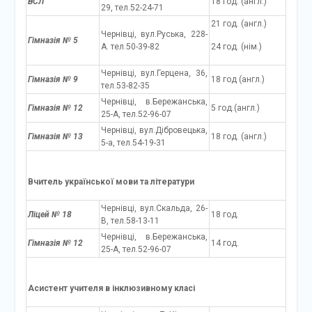
ВСЛ
18 год. (англ.)
29, тел.52-24-71
21 год. (англ.)
Чернівці, вул.Руська, 228-
Гімназія № 5
А. тел.50-39-82
24 год. (нім.)
Чернівці, вул.Герцена, 36,
Гімназія № 9
18 год (англ.)
тел.53-82-35
Чернівці, в.Бережанська,
Гімназія № 12
5 год.(англ.)
25-А, тел.52-96-07
Чернівці, вул.Дібровецька,
Гімназія № 13
18 год. (англ.)
5-а, тел.54-19-31
Вчитель української мови та літератури
Чернівці, вул.Скальда, 26-
Ліцей № 18
18 год.
В, тел.58-13-11
Чернівці, в.Бережанська,
Гімназія № 12
14 год.
25-А, тел.52-96-07
Асистент учителя в інклюзивному класі