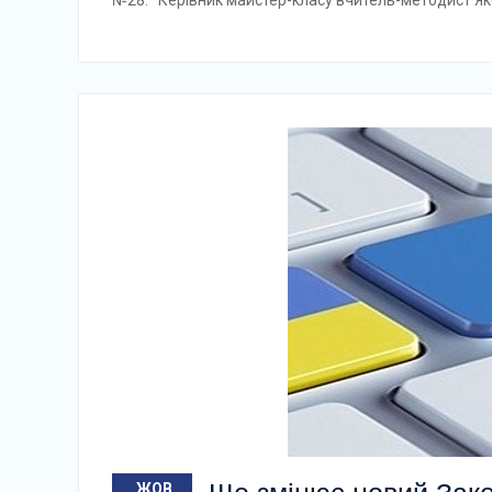
№28. Керівник майстер-класу вчитель-методист Як
ЖОВ