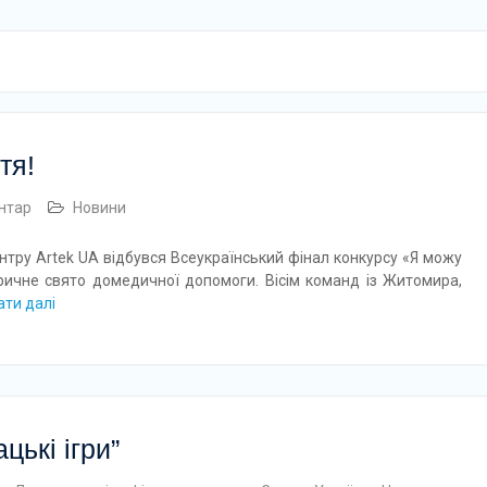
тя!
нтар
Новини
ентру Artek UA відбувся Всеукраїнський фінал конкурсу «Я можу
ричне свято домедичної допомоги. Вісім команд із Житомира,
ати далі
цькі ігри”