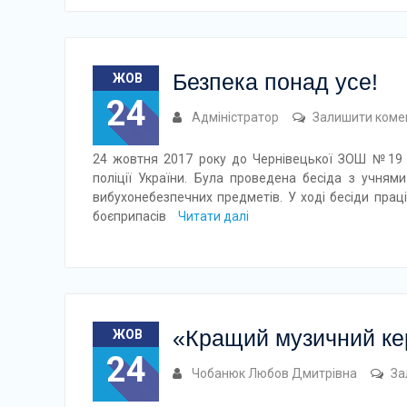
Безпека понад усе!
ЖОВ
24
Адміністратор
Залишити коме
24 жовтня 2017 року до Чернівецької ЗОШ №19 з
поліції України. Була проведена бесіда з учня
вибухонебезпечних предметів. У ході бесіди прац
боєприпасів
Читати далі
«Кращий музичний кер
ЖОВ
24
Чобанюк Любов Дмитрівна
За