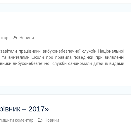
нтар
Новини
авітали працівники вибухонебезпечної служби Національної
ми та вчителями школи про правила поведінки при виявленні
івники вибухонебезпечної служби ознайомили дітей із видами
івник – 2017»
лишити коментар
Новини