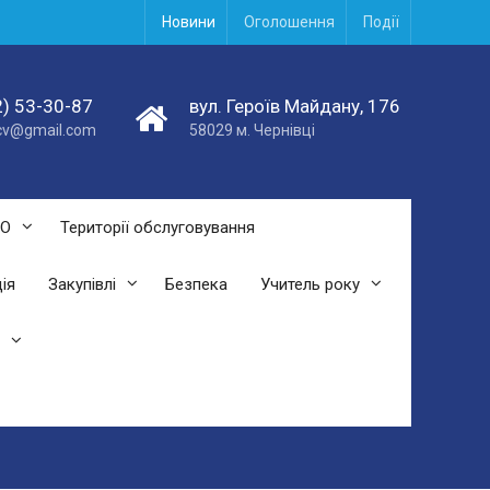
Новини
Оголошення
Події
) 53-30-87
вул. Героїв Майдану, 176
acv@gmail.com
58029 м. Чернівці
СО
Території обслуговування
ія
Закупівлі
Безпека
Учитель року