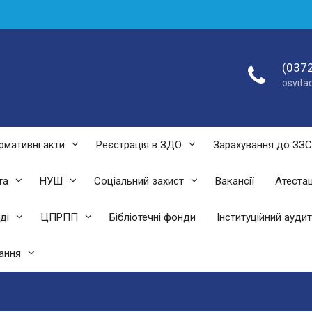
(0372
osvit
рмативні акти
Реєстрація в ЗДО
Зарахування до ЗЗ
та
НУШ
Соціальний захист
Вакансії
Атестац
ді
ЦПРПП
Бібліотечні фонди
Інституційний аудит
ання