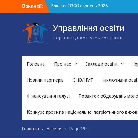
Skip
Вакансії:
Вакансії ЗЗСО серпень 2026
to
Вакансії ЗЗСО червень 2026
content
Вакансії у ЗДО та дошкільних
підрозділах ЗЗСО станом на 01.08.2026
Управління освіти
р.
Чернівецької міської ради
Головна
Про нас
Заклади освіти
Но
Новини партнерів
ЗНО/НМТ
Інклюзивна осві
Фінансування галузі
Розвиток обдарувань моло
Конкурс проєктів національно-патріотичного вихов
Головна
Новини
Page 195