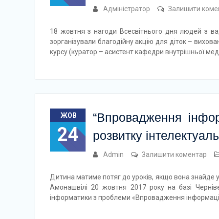
Адміністратор
Залишити коме
18 жовтня з нагоди Всесвітнього дня людей з в
зорганізували благодійну акцію для діток – вихов
курсу (куратор – асистент кафедри внутрішньої ме
“Впровадження інфор
ЖОВ
24
розвитку інтелектуаль
Admin
Залишити коментар
Дитина матиме потяг до уроків, якщо вона знайде у 
Амонашвілі 20 жовтня 2017 року на базі Чернів
інформатики з проблеми «Впровадження інформаці