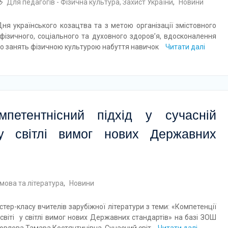
Для педагогів - Фізична культура, Захист України
,
Новини
ня українського козацтва та з метою організації змістовного
фізичного, соціального та духовного здоров’я, вдосконалення
х до занять фізичною культурою набуття навичок
Читати далі
мпетентнісний підхід у сучасній
і у світлі вимог нових Державних
 мова та література
,
Новини
тер-класу вчителів зарубіжної літератури з теми: «Компетенції
 освіті у світлі вимог нових Державних стандартів» на базі ЗОШ