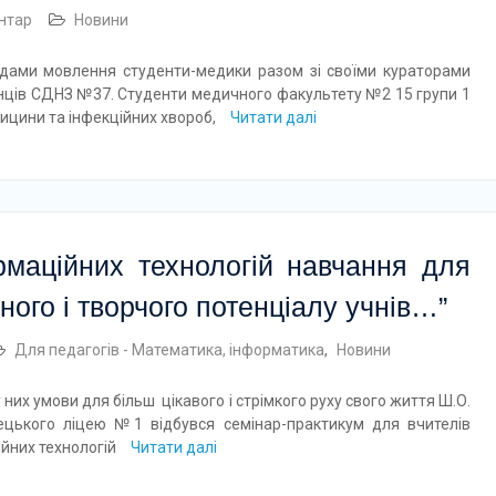
нтар
Новини
адами мовлення студенти-медики разом зі своїми кураторами
анців СДНЗ №37. Студенти медичного факультету №2 15 групи 1
дицини та інфекційних хвороб,
Читати далі
маційних технологій навчання для
ного і творчого потенціалу учнів…”
Для педагогів - Математика, інформатика
,
Новини
них умови для більш цікавого і стрімкого руху свого життя Ш.О.
ецького ліцею №1 відбувся семінар-практикум для вчителів
йних технологій
Читати далі