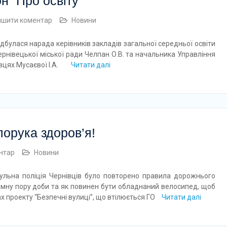
н “Про освіту”
ишити коментар
Новини
лася нарада керівників закладів загальної середньої освіти
рнівецької міської ради Челпан О.В. та начальника Управління
івцях Мусаєвої І.А.
Читати далі
порука здоров’я!
нтар
Новини
льна поліція Чернівців було повторено правила дорожнього
емну пору доби та як повинен бути обладнаний велосипед, щоб
ах проекту “Безпечні вулиці”, що втілюється ГО
Читати далі