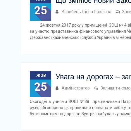
Що змінює новий Зако
25
Воробець Ганна Павлівна
Зал
24 жовтня 2017 року у приміщенні ЗОШ № 4 відбу
за участю представника фінансового управління Че
Державної казначейської служби України в м.Черн
Увага на дорогах – за
ЖОВ
25
Адміністратор
Залишити коме
Сьогодні з учнями ЗОШ №38 працівниками Патру
руху, обговорено як правильно позначати себе у т
бути помітним на дорогах. Зустріч відбулась у рамк