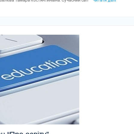
овлева Тамара Костянтинівна. Сучасний світ
Читати далі