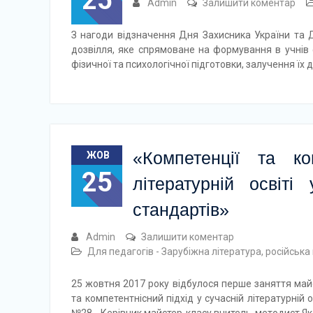
25
Admin
Залишити коментар
З нагоди відзначення Дня Захисника України та Д
дозвілля, яке спрямоване на формування в учнів 
фізичної та психологічної підготовки, залучення ї
«Компетенції та ко
ЖОВ
25
літературній освіт
стандартів»
Admin
Залишити коментар
Для педагогів - Зарубіжна література, російська
25 жовтня 2017 року відбулося перше заняття майс
та компетентнісний підхід у сучасній літературній