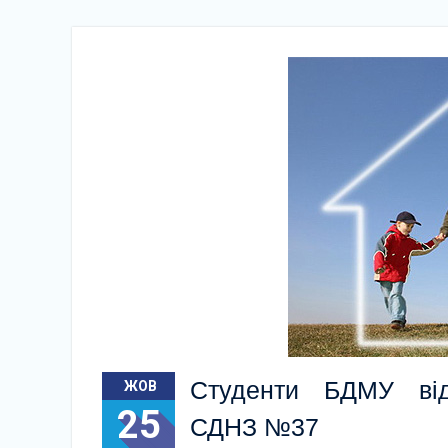
Студенти БДМУ відв
ЖОВ
25
СДНЗ №37