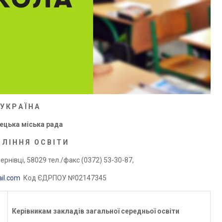
У К Р А Ї Н А
ецька міська рада
 Л I Н Н Я О С В I Т И
ернівці, 58029 тел./факс (0372) 53-30-87,
il.com
Код ЄДРПОУ №02147345
Керівникам закладів
загальної середньої освіти