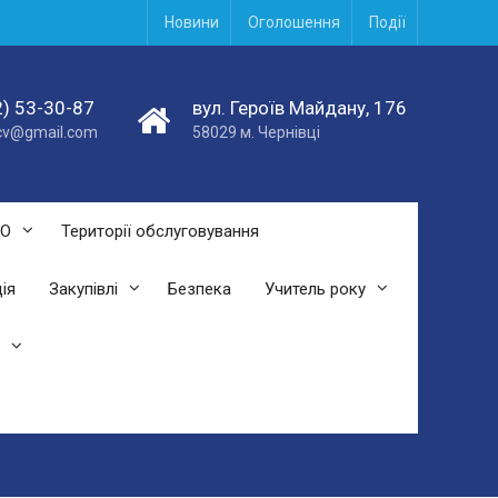
Новини
Оголошення
Події
) 53-30-87
вул. Героїв Майдану, 176
acv@gmail.com
58029 м. Чернівці
СО
Території обслуговування
ія
Закупівлі
Безпека
Учитель року