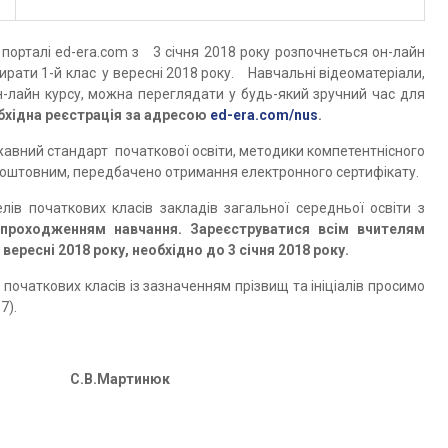
 порталі ed-era.com з 3 січня 2018 року розпочнеться он-лайн
ирати 1-й клас у вересні 2018 року.
Навчальні відеоматеріали,
 он-лайн курсу, можна переглядати у будь-який зручний час для
бхідна реєстрація за адресою
ed-era.com/nus
.
жавний стандарт початкової освіти, методики компетентнісного
зкоштовним, передбачено отримання електронного сертифікату.
ів початкових класів закладів загальної середньої освіти з
 проходженням навчання.
Зареєструватися
всім вчителям
 вересні 2018 року,
необхідно до 3 січня 2018 року.
початкових класів із зазначенням прізвищ та ініціалів просимо
7).
 С.В.Мартинюк