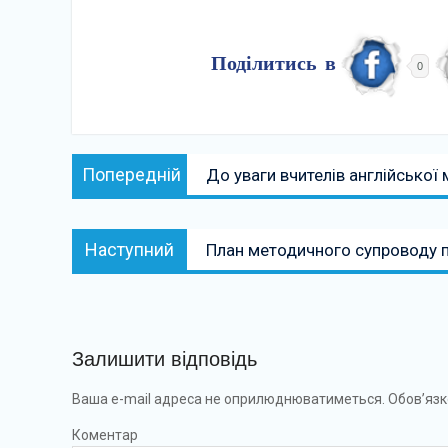
Поділитись в
0
Навігація
Попередній:
Попередній
До уваги вчителів англійської 
записів
Наступний:
Наступний
План методичного супроводу пс
Залишити відповідь
Ваша e-mail адреса не оприлюднюватиметься.
Обов’язк
Коментар