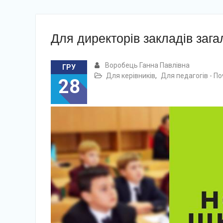
Для директорів закладів зага
Воробець Ганна Павлівна
ГРУ
Для керівників
,
Для педагогів - По
28