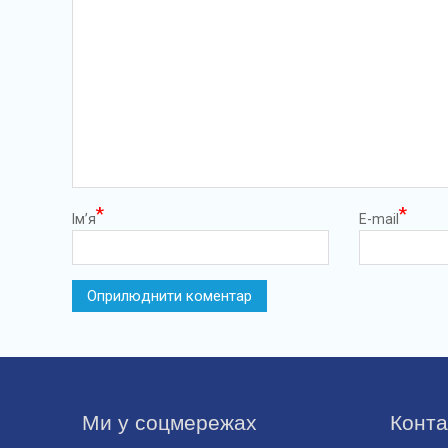
*
*
Ім’я
E-mail
Ми у соцмережах
Конта