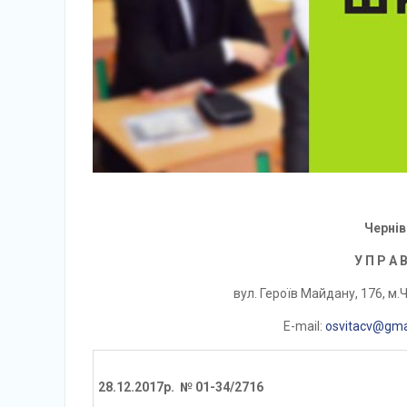
Чернів
У П Р А В
вул. Героїв Майдану, 176, м.Ч
E-mail:
osvitacv@gma
28.12.
2
017р. № 01-34/2716