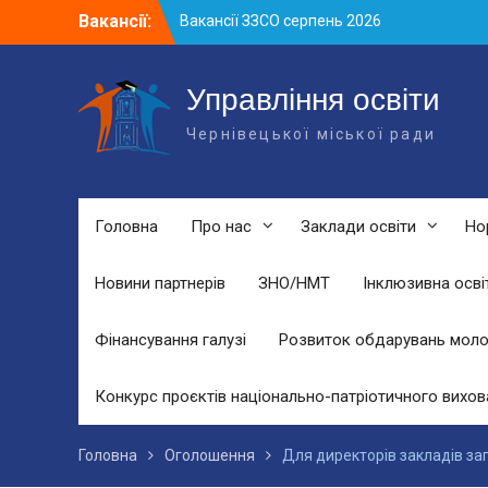
Skip
Вакансії:
Вакансії ЗЗСО серпень 2026
to
Вакансії ЗЗСО червень 2026
content
Вакансії у ЗДО та дошкільних
підрозділах ЗЗСО станом на 01.08.2026
Управління освіти
р.
Чернівецької міської ради
Головна
Про нас
Заклади освіти
Но
Новини партнерів
ЗНО/НМТ
Інклюзивна осві
Фінансування галузі
Розвиток обдарувань моло
Конкурс проєктів національно-патріотичного вихов
Головна
Оголошення
Для директорів закладів заг