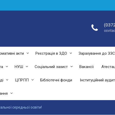
(0372
osvit
рмативні акти
Реєстрація в ЗДО
Зарахування до ЗЗ
та
НУШ
Соціальний захист
Вакансії
Атестац
ді
ЦПРПП
Бібліотечні фонди
Інституційний аудит
ання
альної середньої освіти!