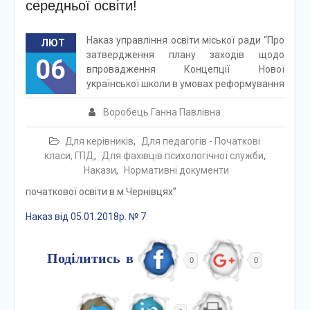
середньої освіти!
Наказ управління освіти міської ради “Про
ЛЮТ
затвердження плану заходів щодо
06
впровадження Концепції Нової
української школи в умовах реформування
Воробець Ганна Павлівна
Для керівників
,
Для педагогів - Початкові
класи, ГПД
,
Для фахівців психологічної служби
,
Накази
,
Нормативні документи
початкової освіти в м.Чернівцях”
Наказ від 05.01.2018р. № 7
Поділитись в
0
0