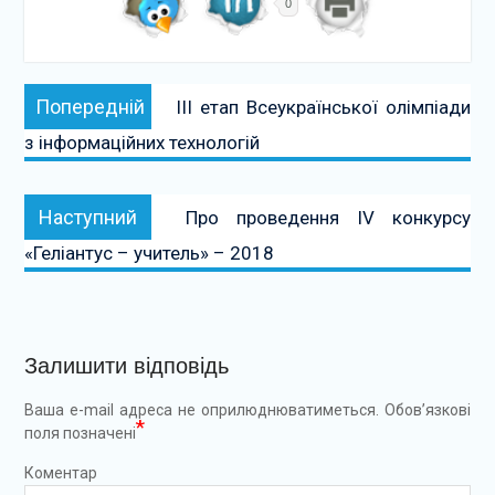
0
Навігація
Попередній:
Попередній
ІІІ етап Всеукраїнської олімпіади
записів
з інформаційних технологій
Наступний:
Наступний
Про проведення IV конкурсу
«Геліантус – учитель» – 2018
Залишити відповідь
Ваша e-mail адреса не оприлюднюватиметься.
Обов’язкові
*
поля позначені
Коментар