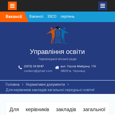
Skip
Вакансії:
Вакансії ЗЗСО серпень
to
2026
content
Вакансії ЗЗСО червень
2026
Вакансії у ЗДО та
дошкільних підрозділах
ЗЗСО станом на
Управління освіти
01.08.2026 р.
Чернівецької міської ради
(0372) 53-30-87
вул. Героїв Майдану, 176
osvitacv@gmail.com
58029 м. Чернівці
Головна
Нормативні документи
Для керівників закладів загальної середньої освіти!
Для керівників закладів загальної