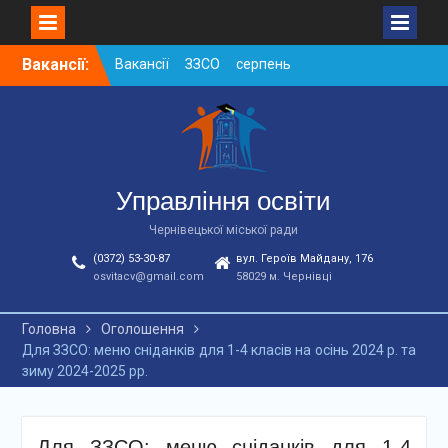
Skip
Вакансії:
Вакансії ЗЗСО серпень
to
2026
content
Вакансії ЗЗСО червень
2026
Вакансії у ЗДО та
дошкільних підрозділах
ЗЗСО станом на
Управління освіти
01.08.2026 р.
Чернівецької міської ради
(0372) 53-30-87
вул. Героїв Майдану, 176
osvitacv@gmail.com
58029 м. Чернівці
Головна
Оголошення
Для ЗЗСО: меню сніданків для 1-4 класів на осінь 2024 р. та
зиму 2024-2025 рр.
Для ЗЗСО: меню сніданків для 1-4