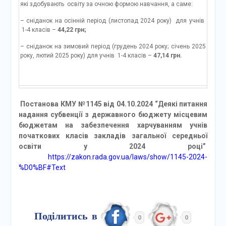
які здобувають освіту за очною формою навчання, а саме:
– сніданок на осінній період (листопад 2024 року) для учнів
1-4 класів –
44,22 грн;
– сніданок на зимовий період (грудень 2024 року; січень 2025
року, лютий 2025 року) для учнів 1-4 класів –
47,14 грн.
Постанова КМУ №1145 від 04.10.2024 “Деякі питання
надання субвенції з державного бюджету місцевим
бюджетам на забезпечення харчуванням учнів
початкових класів закладів загальної середньої
освіти у 2024 році”
https://zakon.rada.gov.ua/laws/show/1145-2024-
%D0%BF#Text
Поділитись в
0
0