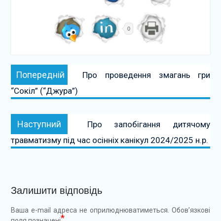
0
Навігація
Попередній:
Попередній
Про проведення змагань гри
записів
“Сокіл” (“Джура”)
Наступний:
Наступний
Про запобігання дитячому
травматизму під час осінніх канікул 2024/2025 н.р.
Залишити відповідь
Ваша e-mail адреса не оприлюднюватиметься.
Обов’язкові
*
поля позначені