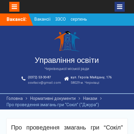
Skip
Вакансії:
Вакансії ЗЗСО серпень
to
2026
content
Вакансії ЗЗСО червень
2026
Вакансії у ЗДО та
дошкільних підрозділах
ЗЗСО станом на
Управління освіти
01.08.2026 р.
Чернівецької міської ради
(0372) 53-30-87
вул. Героїв Майдану, 176
osvitacv@gmail.com
58029 м. Чернівці
Головна
Нормативні документи
Накази
Про проведення змагань гри “Сокіл” (“Джура”)
Про проведення змагань гри “Сокіл”