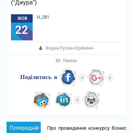
(“Джура”)
Н_281
ЖОВ
22
Федюк Руслан Юрійович
Накази
Поділитись в
0
0
0
Навігація
Попередній:
Попередній
Про проведення конкурсу бізнес
записів