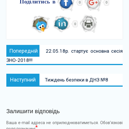
Поділитись в
0
0
0
Навігація
Попередній:
Попередній
22.05.18р. стартує основна сесія
записів
ЗНО-2018!!!
Наступний:
Наступний
Тиждень безпеки в ДНЗ №8
Залишити відповідь
Ваша e-mail адреса не оприлюднюватиметься.
Обов’язкові
*
поля позначені