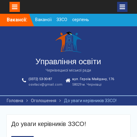
Skip
Вакансії:
Вакансії ЗЗСО серпень
to
2026
content
Вакансії ЗЗСО червень
2026
Вакансії у ЗДО та
дошкільних підрозділах
ЗЗСО станом на
Управління освіти
01.08.2026 р.
Чернівецької міської ради
(0372) 53-30-87
вул. Героїв Майдану, 176
osvitacv@gmail.com
58029 м. Чернівці
Головна
Оголошення
До уваги керівників ЗЗСО!
До уваги керівників ЗЗСО!