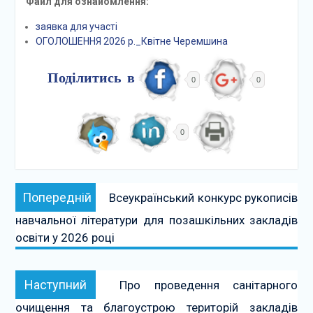
Файл для ознайомлення:
заявка для участі
ОГОЛОШЕННЯ 2026 р._Квітне Черемшина
Поділитись в
0
0
0
Навігація
Попередній:
Попередній
Всеукраїнський конкурс рукописів
записів
навчальної літератури для позашкільних закладів
освіти у 2026 році
Наступний:
Наступний
Про проведення санітарного
очищення та благоустрою територій закладів