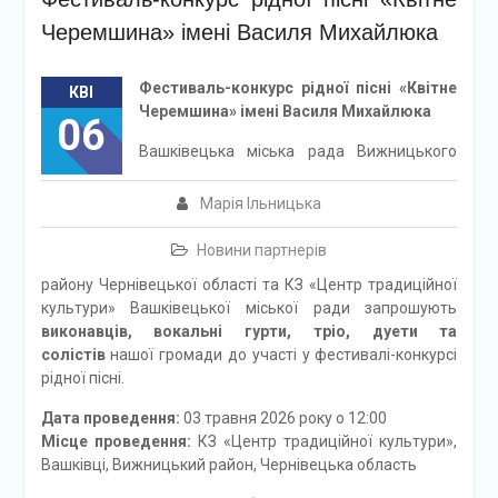
Черемшина» імені Василя Михайлюка
Фестиваль-конкурс рідної пісні «Квітне
КВІ
Черемшина» імені Василя Михайлюка
06
Вашківецька міська рада Вижницького
Марія Ільницька
Новини партнерів
району Чернівецької області та КЗ «Центр традиційної
культури» Вашківецької міської ради запрошують
виконавців, вокальні гурти, тріо, дуети та
солістів
нашої громади до участі у фестивалі-конкурсі
рідної пісні.
Дата проведення:
03 травня 2026 року о 12:00
Місце проведення:
КЗ «Центр традиційної культури»,
Вашківці, Вижницький район, Чернівецька область