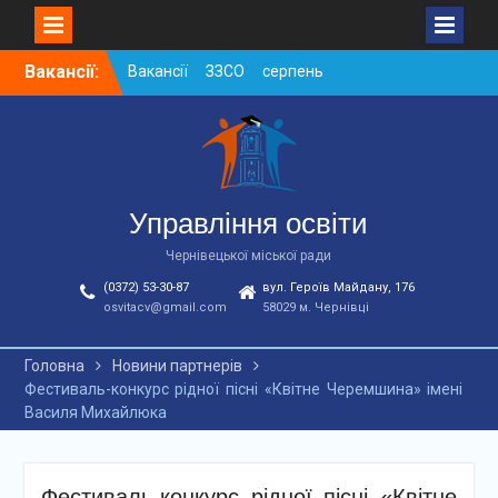
Skip
Вакансії:
Вакансії ЗЗСО серпень
to
2026
content
Вакансії ЗЗСО червень
2026
Вакансії у ЗДО та
дошкільних підрозділах
ЗЗСО станом на
Управління освіти
01.08.2026 р.
Чернівецької міської ради
(0372) 53-30-87
вул. Героїв Майдану, 176
osvitacv@gmail.com
58029 м. Чернівці
Головна
Новини партнерів
Фестиваль-конкурс рідної пісні «Квітне Черемшина» імені
Василя Михайлюка
Фестиваль-конкурс рідної пісні «Квітне