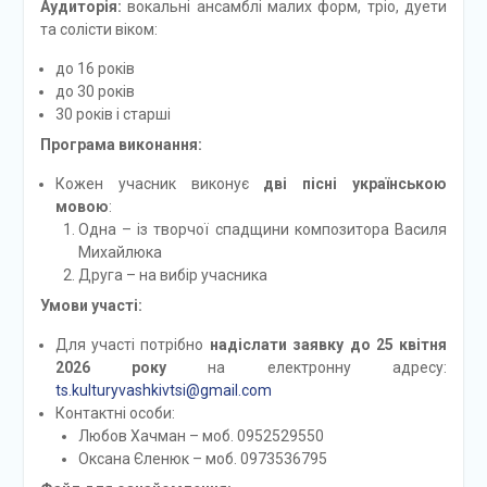
Аудиторія:
вокальні ансамблі малих форм, тріо, дуети
та солісти віком:
до 16 років
до 30 років
30 років і старші
Програма виконання:
Кожен учасник виконує
дві пісні українською
мовою
:
Одна – із творчої спадщини композитора Василя
Михайлюка
Друга – на вибір учасника
Умови участі:
Для участі потрібно
надіслати заявку до 25 квітня
2026 року
на електронну адресу:
ts.kulturyvashkivtsi@gmail.com
Контактні особи:
Любов Хачман – моб. 0952529550
Оксана Єленюк – моб. 0973536795