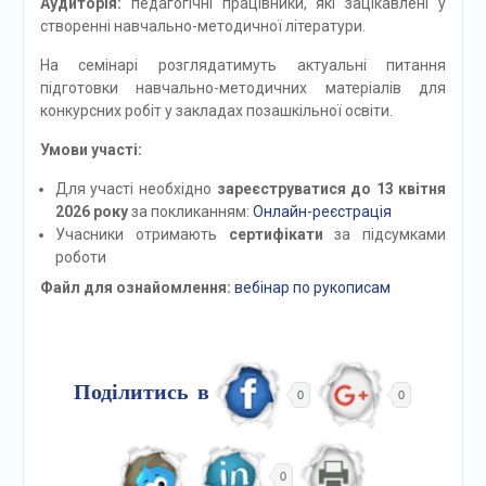
Аудиторія:
педагогічні працівники, які зацікавлені у
створенні навчально-методичної літератури.
На семінарі розглядатимуть актуальні питання
підготовки навчально-методичних матеріалів для
конкурсних робіт у закладах позашкільної освіти.
Умови участі:
Для участі необхідно
зареєструватися до 13 квітня
2026 року
за покликанням:
Онлайн-реєстрація
Учасники отримають
сертифікати
за підсумками
роботи
Файл для ознайомлення:
вебінар по рукописам
Поділитись в
0
0
0