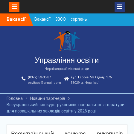
Skip
Вакансії:
Вакансії ЗЗСО серпень
to
2026
content
Вакансії ЗЗСО червень
2026
Вакансії у ЗДО та
дошкільних підрозділах
ЗЗСО станом на
Управління освіти
01.08.2026 р.
Чернівецької міської ради
(0372) 53-30-87
вул. Героїв Майдану, 176
osvitacv@gmail.com
58029 м. Чернівці
Головна
Новини партнерів
Всеукраїнський конкурс рукописів навчальної літератури
для позашкільних закладів освіти у 2026 році
Всеукраїнський конкурс рукописів