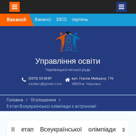
Skip
Вакансії:
Вакансії ЗЗСО серпень
to
2026
content
Вакансії ЗЗСО червень
2026
Вакансії у ЗДО та
дошкільних підрозділах
ЗЗСО станом на
Управління освіти
01.08.2026 р.
Чернівецької міської ради
(0372) 53-30-87
вул. Героїв Майдану, 176
osvitacv@gmail.com
58029 м. Чернівці
Головна
Оголошення
ІІ етап Всеукраїнської олімпіади з астрономії
ІІ етап Всеукраїнської олімпіади з