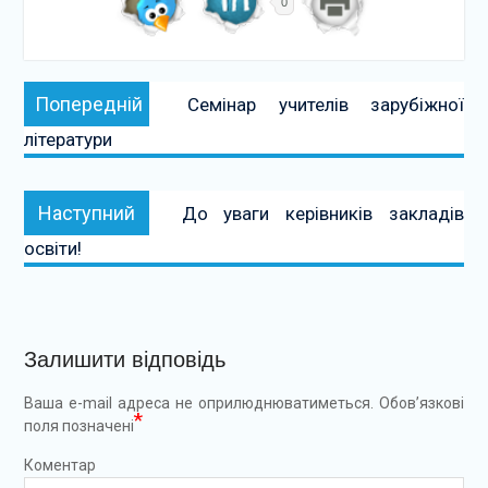
0
Навігація
Попередній:
Попередній
Семінар учителів зарубіжної
записів
літератури
Наступний:
Наступний
До уваги керівників закладів
освіти!
Залишити відповідь
Ваша e-mail адреса не оприлюднюватиметься.
Обов’язкові
*
поля позначені
Коментар