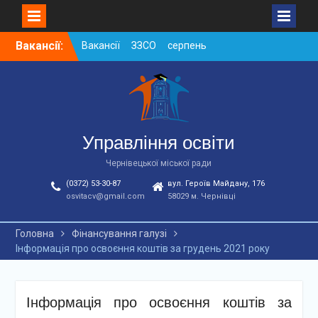
Skip
Вакансії:
Вакансії ЗЗСО серпень
to
2026
content
Вакансії ЗЗСО червень
2026
Вакансії у ЗДО та
дошкільних підрозділах
ЗЗСО станом на
Управління освіти
01.08.2026 р.
Чернівецької міської ради
(0372) 53-30-87
вул. Героїв Майдану, 176
osvitacv@gmail.com
58029 м. Чернівці
Головна
Фінансування галузі
Інформація про освоєння коштів за грудень 2021 року
Інформація про освоєння коштів за