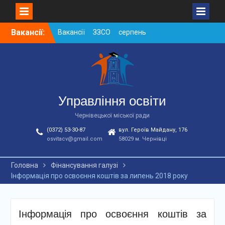
Skip
Вакансії:
Вакансії ЗЗСО серпень
to
2026
content
Вакансії ЗЗСО червень
2026
Вакансії у ЗДО та
дошкільних підрозділах
ЗЗСО станом на
Управління освіти
01.08.2026 р.
Чернівецької міської ради
(0372) 53-30-87
вул. Героїв Майдану, 176
osvitacv@gmail.com
58029 м. Чернівці
Головна
Фінансування галузі
Інформація про освоєння коштів за липень 2018 року
Інформація про освоєння коштів за