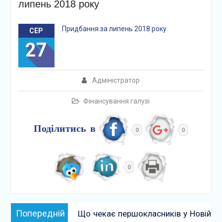
липень 2018 року
Придбання за липень 2018 року
СЕР
27
Адміністратор
Фінансування галузі
Поділитись в
0
0
0
Навігація
Попередній:
Попередній
Що чекає першокласників у Новій
записів