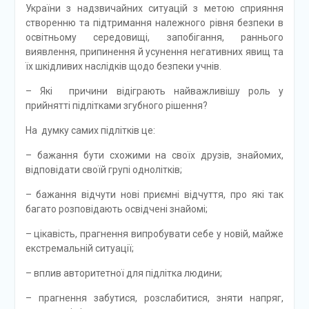
України з надзвичайних ситуацій з метою сприяння
створенню та підтримання належного рівня безпеки в
освітньому середовищі, запобігання, раннього
виявлення, припинення й усунення негативних явищ та
їх шкідливих наслідків щодо безпеки учнів.
– Які причини відіграють найважливішу роль у
прийнятті підлітками згубного рішення?
На думку самих підлітків це:
– бажання бути схожими на своїх друзів, знайомих,
відповідати своїй групі однолітків;
– бажання відчути нові приємні відчуття, про які так
багато розповідають освідчені знайомі;
– цікавість, прагнення випробувати себе у новій, майже
екстремальній ситуації;
– вплив авторитетної для підлітка людини;
– прагнення забутися, розслабитися, зняти напряг,