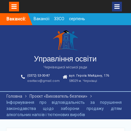
Skip
Вакансії:
Вакансії ЗЗСО серпень
to
2026
content
Вакансії ЗЗСО червень
2026
Вакансії у ЗДО та
дошкільних підрозділах
ЗЗСО станом на
Управління освіти
01.08.2026 р.
Чернівецької міської ради
(0372) 53-30-87
вул. Героїв Майдану, 176
osvitacv@gmail.com
58029 м. Чернівці
Головна
Проєкт «Вихователь безпеки»
Інформування про відповідальність за порушення
законодавства щодо заборони продажу дітям
алкогольних напоїв і тютюнових виробів