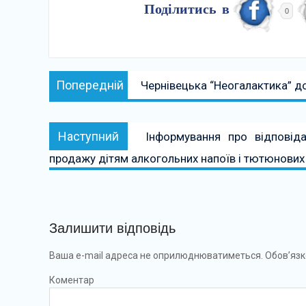
Поділитись в
0
Навігація
Попередній:
Попередній
Чернівецька “Неогалактика” до
записів
Наступний:
Наступний
Інформування про відповід
продажу дітям алкогольних напоїв і тютюнових
Залишити відповідь
Ваша e-mail адреса не оприлюднюватиметься.
Обов’язк
Коментар