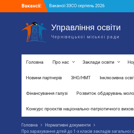
Skip
Вакансії:
Вакансії ЗЗСО серпень 2026
to
Вакансії ЗЗСО червень 2026
content
Вакансії у ЗДО та дошкільних
підрозділах ЗЗСО станом на 01.08.2026
Управління освіти
р.
Чернівецької міської ради
Головна
Про нас
Заклади освіти
Но
Новини партнерів
ЗНО/НМТ
Інклюзивна осві
Фінансування галузі
Розвиток обдарувань моло
Конкурс проєктів національно-патріотичного вихов
Головна
Нормативні документи
Про зарахування дітей до 1-х класів закладів загальної