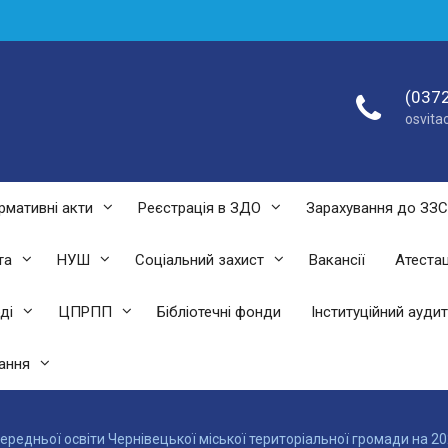
(0372
osvit
рмативні акти
Реєстрація в ЗДО
Зарахування до ЗЗ
та
НУШ
Соціальний захист
Вакансії
Атестац
ді
ЦПРПП
Бібліотечні фонди
Інституційний аудит
ання
 середньої освіти Чернівецької міської територіальної громади на 2