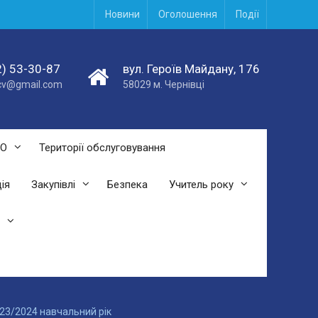
Новини
Оголошення
Події
) 53-30-87
вул. Героїв Майдану, 176
acv@gmail.com
58029 м. Чернівці
СО
Території обслуговування
ія
Закупівлі
Безпека
Учитель року
023/2024 навчальний рік