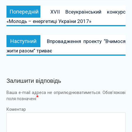
Навігація
Попередній:
Попередній
XVІI Всеукраїнський конкурс
записів
«Молодь – енергетиці України 2017»
Наступний:
Наступний
Впровадження проекту “Вчимося
жити разом” триває
Залишити відповідь
Ваша e-mail адреса не оприлюднюватиметься.
Обов’язкові
*
поля позначені
Коментар