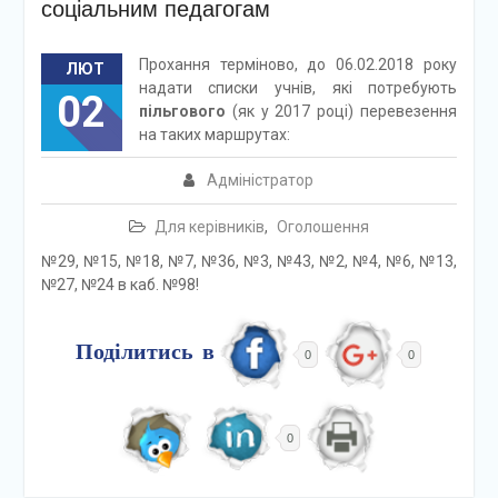
соціальним педагогам
Прохання терміново, до 06.02.2018 року
ЛЮТ
надати списки учнів, які потребують
02
пільгового
(як у 2017 році) перевезення
на таких маршрутах:
Адміністратор
Для керівників
,
Оголошення
№29, №15, №18, №7, №36, №3, №43, №2, №4, №6, №13,
№27, №24 в каб. №98!
Поділитись в
0
0
0