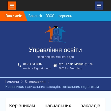
Skip
Вакансії:
Вакансії ЗЗСО серпень
to
2026
content
Вакансії ЗЗСО червень
2026
Вакансії у ЗДО та
дошкільних підрозділах
ЗЗСО станом на
Управління освіти
01.08.2026 р.
Чернівецької міської ради
(0372) 53-30-87
вул. Героїв Майдану, 176
osvitacv@gmail.com
58029 м. Чернівці
Головна
Оголошення
Керівникам навчальних закладів, соціальним педагогам
Керівникам навчальних закладів,