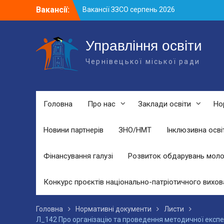
Skip
Вакансії:
Вакансії ЗЗСО серпень 2026
to
Вакансії ЗЗСО червень 2026
content
Вакансії у ЗДО та дошкільних
підрозділах ЗЗСО станом на 01.08.2026
Управління освіти
р.
Чернівецької міської ради
Головна
Про нас
Заклади освіти
Но
Новини партнерів
ЗНО/НМТ
Інклюзивна осві
Фінансування галузі
Розвиток обдарувань моло
Конкурс проєктів національно-патріотичного вихов
Головна
Нормативні документи
Листи
Л_142 Про організацію та проведення методичної експер