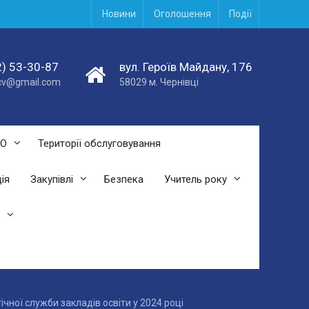
Новини
Оголошення
Події
) 53-30-87
вул. Героїв Майдану, 176
acv@gmail.com
58029 м. Чернівці
СО
Території обслуговування
ія
Закупівлі
Безпека
Учитель року
чної служби закладів освіти у 2024 році