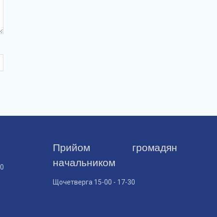
Прийом громадян
начальником
30
Щочетверга 15-00 - 17-30