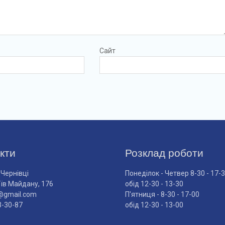
Сайт
кти
Розклад роботи
 Чернівці
Понеділок - Четвер 8-30 - 17-
оїв Майдану, 176
обід 12-30 - 13-30
@gmail.com
П'ятниця - 8-30 - 17-00
3-30-87
обід 12-30 - 13-00