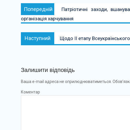
Навігація
Попередній:
Попередній
Патріотичні заходи, вшанув
записів
організація харчування
Наступний:
Наступний
Щодо ІІ етапу Всеукраїнського
Залишити відповідь
Ваша e-mail адреса не оприлюднюватиметься.
Обов’язк
Коментар