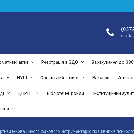
(0372
osvit
рмативні акти
Реєстрація в ЗДО
Зарахування до ЗЗ
та
НУШ
Соціальний захист
Вакансії
Атестац
ді
ЦПРПП
Бібліотечні фонди
Інституційний аудит
ання
тизи інноваційного фахового інструментарію працівників психологі