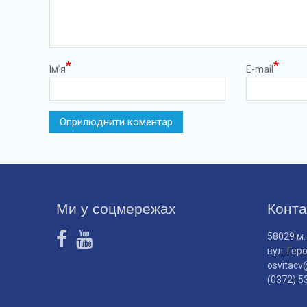
*
*
Ім’я
E-mail
Ми у соцмережах
Конта
58029 м.
вул. Гер
osvitacv
(0372) 5