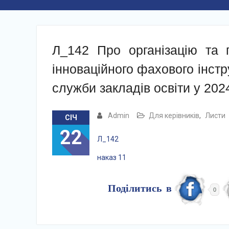
Л_142 Про організацію та 
інноваційного фахового інстр
служби закладів освіти у 202
Admin
Для керівників
,
Листи
СІЧ
22
Л_142
наказ 11
Поділитись в
0