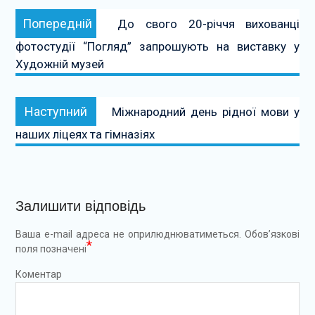
Навігація
Попередній:
Попередній
До свого 20-річчя вихованці
записів
фотостудії “Погляд” запрошують на виставку у
Художній музей
Наступний:
Наступний
Міжнародний день рідної мови у
наших ліцеях та гімназіях
Залишити відповідь
Ваша e-mail адреса не оприлюднюватиметься.
Обов’язкові
*
поля позначені
Коментар