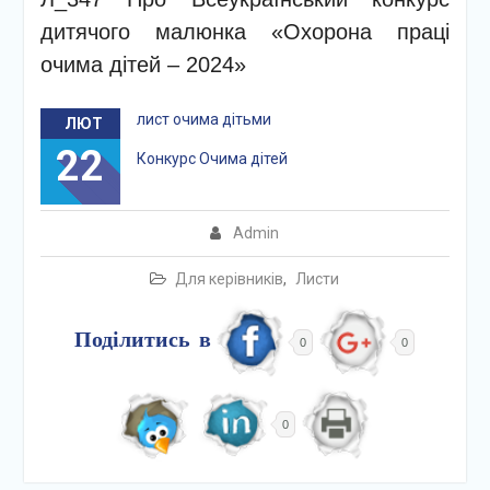
дитячого малюнка «Охорона праці
очима дітей – 2024»
лист очима дітьми
ЛЮТ
22
Конкурс Очима дітей
Admin
Для керівників
,
Листи
Поділитись в
0
0
0