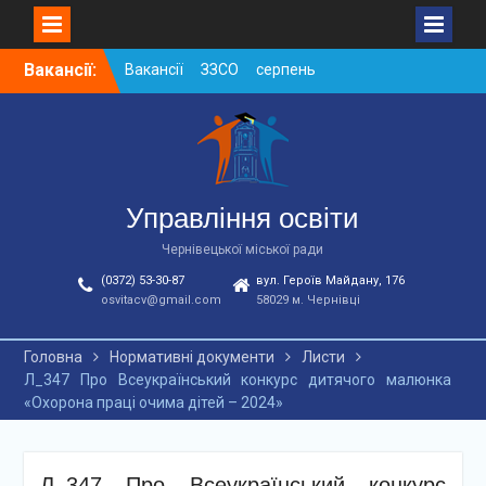
Skip
Вакансії:
Вакансії ЗЗСО серпень
to
2026
content
Вакансії ЗЗСО червень
2026
Вакансії у ЗДО та
дошкільних підрозділах
ЗЗСО станом на
Управління освіти
01.08.2026 р.
Чернівецької міської ради
(0372) 53-30-87
вул. Героїв Майдану, 176
osvitacv@gmail.com
58029 м. Чернівці
Головна
Нормативні документи
Листи
Л_347 Про Всеукраїнський конкурс дитячого малюнка
«Охорона праці очима дітей – 2024»
Л_347 Про Всеукраїнський конкурс