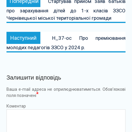
Попередній
Стартував прийом заяв батьків
записів
про зарахування дітей до 1-х класів ЗЗСО
Чернівецької міської територіальної громади
Наступний:
Наступний
Н_37-ос Про преміювання
молодих педагогів ЗЗСО у 2024 р.
Залишити відповідь
Ваша e-mail адреса не оприлюднюватиметься.
Обов’язкові
*
поля позначені
Коментар