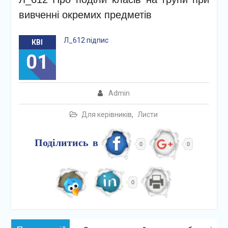
вивченні окремих предметів
Л_612 підпис
КВІ
01
Admin
Для керівників
,
Листи
Поділитись в
0
0
0
Навігація
Попередній: