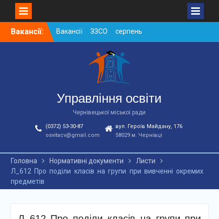
Skip
Вакансії:
Вакансії ЗЗСО серпень
to
2026
content
Вакансії ЗЗСО червень
2026
Вакансії у ЗДО та
дошкільних підрозділах
ЗЗСО станом на
Управління освіти
01.08.2026 р.
Чернівецької міської ради
(0372) 53-30-87
вул. Героїв Майдану, 176
osvitacv@gmail.com
58029 м. Чернівці
Головна
Нормативні документи
Листи
Л_612 Про поділи класів на групи при вивченні окремих
предметів
Л_612 Про поділи класів на групи при