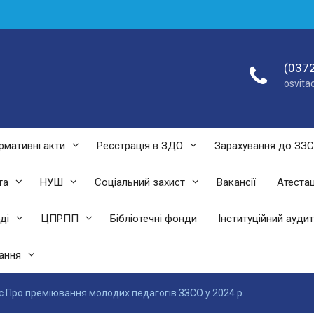
(0372
osvit
рмативні акти
Реєстрація в ЗДО
Зарахування до ЗЗ
та
НУШ
Соціальний захист
Вакансії
Атестац
ді
ЦПРПП
Бібліотечні фонди
Інституційний аудит
ання
с Про преміювання молодих педагогів ЗЗСО у 2024 р.