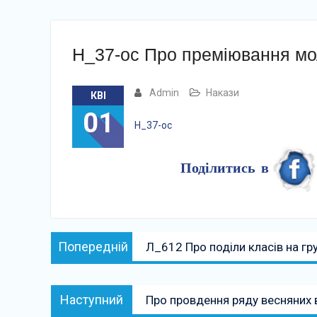
Н_37-ос Про преміювання мол
Admin
Накази
КВІ
01
Н_37-ос
Поділитись в
Навігація
Попередній:
Попередній
Л_612 Про поділи класів на гр
записів
Наступний:
Наступний
Про провдення ряду весняних 