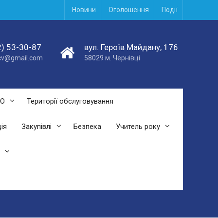
Новини
Оголошення
Події
) 53-30-87
вул. Героїв Майдану, 176
acv@gmail.com
58029 м. Чернівці
СО
Території обслуговування
ія
Закупівлі
Безпека
Учитель року