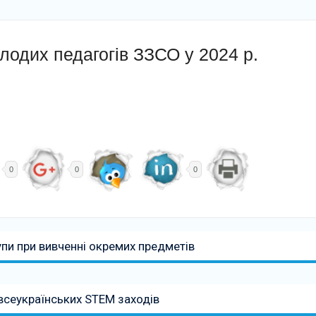
одих педагогів ЗЗСО у 2024 р.
0
0
0
упи при вивченні окремих предметів
всеукраїнських STEM заходів