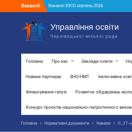
Skip
Вакансії:
Вакансії ЗЗСО серпень 2026
to
Вакансії ЗЗСО червень 2026
content
Вакансії у ЗДО та дошкільних
підрозділах ЗЗСО станом на 01.08.2026
Управління освіти
р.
Чернівецької міської ради
Головна
Про нас
Заклади освіти
Но
Новини партнерів
ЗНО/НМТ
Інклюзивна осві
Фінансування галузі
Розвиток обдарувань моло
Конкурс проєктів національно-патріотичного вихов
Головна
Нормативні документи
Накази
Н_37-о