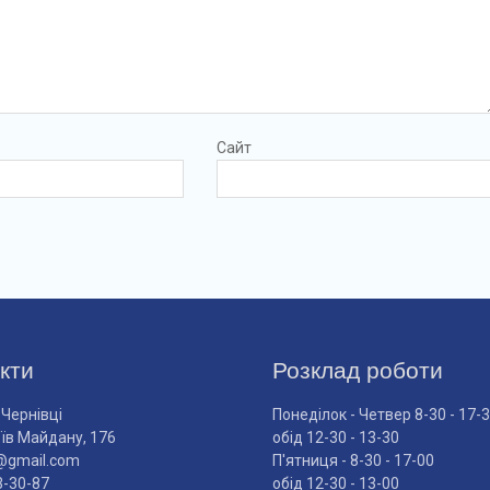
Сайт
кти
Розклад роботи
 Чернівці
Понеділок - Четвер 8-30 - 17-
оїв Майдану, 176
обід 12-30 - 13-30
@gmail.com
П'ятниця - 8-30 - 17-00
3-30-87
обід 12-30 - 13-00