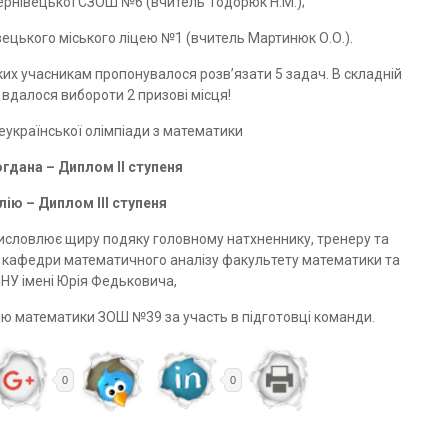
Чернівецької СЗОШ №6 (вчитель Тодорюк Н.М.);
івецького міського ліцею №1 (вчитель Мартинюк О.О.).
ких учасникам пропонувалося розв’язати 5 задач. В складній
вдалося вибороти 2 призові місця!
еукраїнської олімпіади з математики
гдана – Диплом ІІ ступеня
ію – Диплом ІІІ ступеня
 висловлює щиру подяку головному натхненнику, тренеру та
ту кафедри математичного аналізу факультету математики та
НУ імені Юрія Федьковича,
елю математики ЗОШ №39 за участь в підготовці команди.
0
0