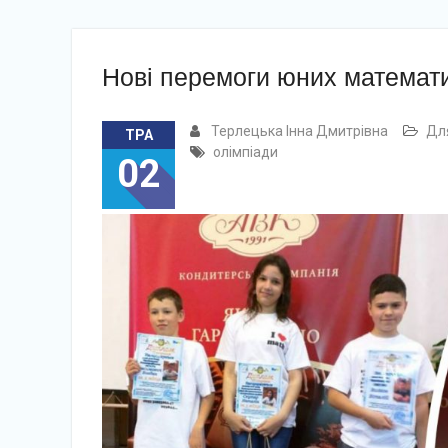
Нові перемоги юних математи
Терлецька Інна Дмитрівна
Для
ТРА
олімпіади
02