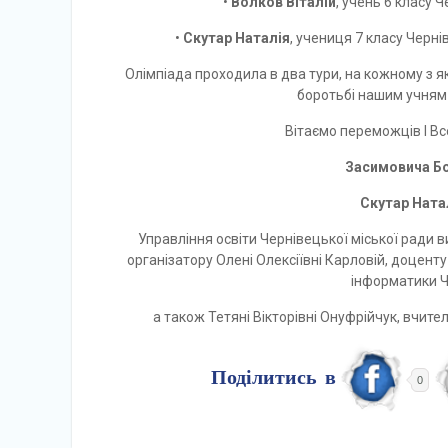
•
Волков Віталій
, учень 6 класу 
•
Скутар Наталія
, учениця 7 класу Черн
Олімпіада проходила в два тури, на кожному з я
боротьбі нашим учням 
Вітаємо переможців І Вс
Засимовича Бо
Скутар Натал
Управління освіти Чернівецької міської ради
організатору Олені Олексіївні Карловій, доцен
інформатики Ч
а також Тетяні Вікторівні Онуфрійчук, вчит
Поділитись в
0