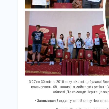
З 27 по 30 квітня 2018 року в Києві відбулася І Вс
взяли участь 68 школярів з майже усіх регіонів У
області. До команди Чернівців за
•
Засимович Богдан
, учень 5 класу Черніве