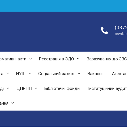
(0372
osvit
рмативні акти
Реєстрація в ЗДО
Зарахування до ЗЗ
та
НУШ
Соціальний захист
Вакансії
Атестац
ді
ЦПРПП
Бібліотечні фонди
Інституційний аудит
ання