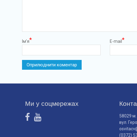
*
*
Ім’я
E-mail
Ми у соцмережах
Конта
58029 м.
вул. Гер
osvitacv
(0372) 5