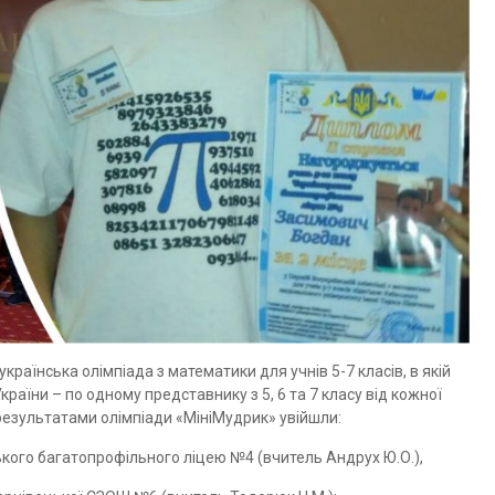
еукраїнська олімпіада з математики для учнів 5-7 класів, в якій
країни – по одному представнику з 5, 6 та 7 класу від кожної
 результатами олімпіади «МініМудрик» увійшли:
цького багатопрофільного ліцею №4 (вчитель Андрух Ю.О.),