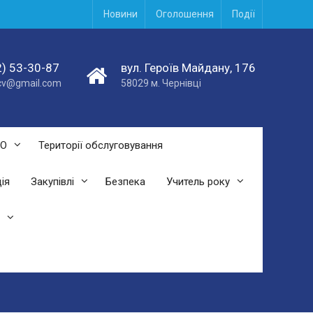
Новини
Оголошення
Події
) 53-30-87
вул. Героїв Майдану, 176
acv@gmail.com
58029 м. Чернівці
СО
Території обслуговування
ія
Закупівлі
Безпека
Учитель року