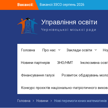
Skip
Вакансії:
Вакансії ЗЗСО серпень 2026
to
Вакансії ЗЗСО червень 2026
content
Вакансії у ЗДО та дошкільних
підрозділах ЗЗСО станом на 01.08.2026
Управління освіти
р.
Чернівецької міської ради
Головна
Про нас
Заклади освіти
Но
Новини партнерів
ЗНО/НМТ
Інклюзивна осві
Фінансування галузі
Розвиток обдарувань моло
Конкурс проєктів національно-патріотичного вихов
Головна
Новини
Нові перемоги юних математиків