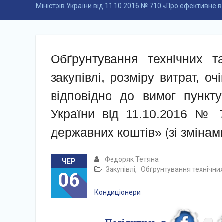
Міністрів України від 11.10.2016 № 710 «Про ефективне 
Обґрунтування технічних т
закупівлі, розміру витрат, оч
відповідно до вимог пункту
України від 11.10.2016 № 
державних коштів» (зі змінам
Федоряк Тетяна
ЧЕР
Закупівлі
,
Обґрунтування технічних
06
Кондиціонери