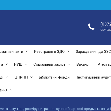
(0372
osvit
рмативні акти
Реєстрація в ЗДО
Зарахування до ЗЗ
та
НУШ
Соціальний захист
Вакансії
Атестац
ді
ЦПРПП
Бібліотечні фонди
Інституційний аудит
ання
ета закупівлі, розміру витрат, очікуваної вартості предмета закуп