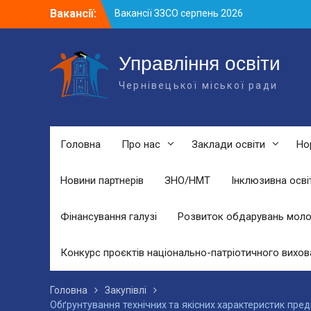
Skip
Вакансії:
Вакансії ЗЗСО серпень 2026
to
Вакансії ЗЗСО червень 2026
content
Вакансії у ЗДО та дошкільних
підрозділах ЗЗСО станом на 01.08.2026
Управління освіти
р.
Чернівецької міської ради
Головна
Про нас
Заклади освіти
Но
Новини партнерів
ЗНО/НМТ
Інклюзивна осві
Фінансування галузі
Розвиток обдарувань моло
Конкурс проєктів національно-патріотичного вихов
Головна
Закупівлі
Обґрунтування технічних та якісних характеристик предм