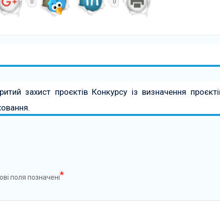
0
0
критий захист проєктів Конкурсу із визначення проєкті
ховання.
*
ові поля позначені