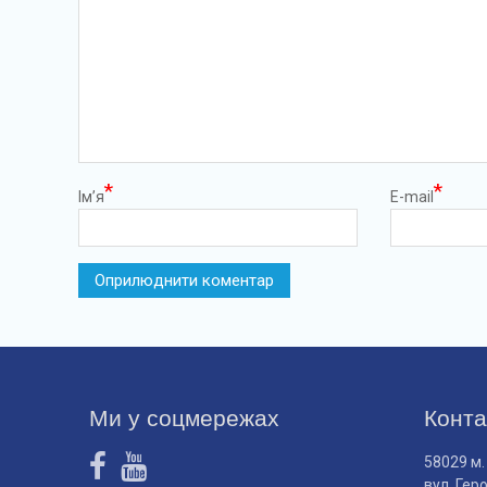
*
*
Ім’я
E-mail
Ми у соцмережах
Конта
58029 м.
вул. Гер