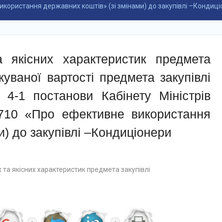
використання державних коштів» (зі змінами) до закупівлі –Кондиц
а якісних характеристик предмета
ікуваної вартості предмета закупівлі
 4-1 постанови Кабінету Міністрів
710 «Про ефективне використання
и) до закупівлі –Кондиціонери
 та якісних характеристик предмета закупівлі