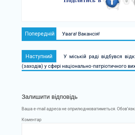
Поділитись в
0
Навігація
Попередній:
Попередній
Увага! Вакансія!
записів
Наступний:
Наступний
У міській раді відбувся від
(заходів) у сфері національно-патріотичного ви
Залишити відповідь
Ваша e-mail адреса не оприлюднюватиметься.
Обов’язк
Коментар