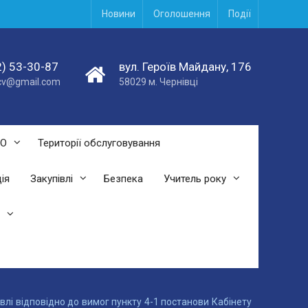
Новини
Оголошення
Події
) 53-30-87
вул. Героїв Майдану, 176
acv@gmail.com
58029 м. Чернівці
СО
Території обслуговування
ія
Закупівлі
Безпека
Учитель року
івлі відповідно до вимог пункту 4-1 постанови Кабінету