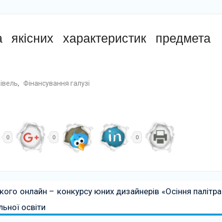
а якісних характеристик предмета
півель
,
Фінансування галузі
0
0
0
кого онлайн – конкурсу юних дизайнерів «Осіння палітра
льної освіти