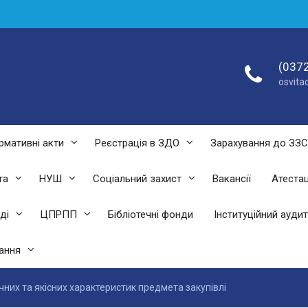
(0372
osvit
рмативні акти
Реєстрація в ЗДО
Зарахування до ЗЗ
та
НУШ
Соціальний захист
Вакансії
Атестац
ді
ЦПРПП
Бібліотечні фонди
Інституційний аудит
ання
чних та якісних характеристик предмета закупівлі