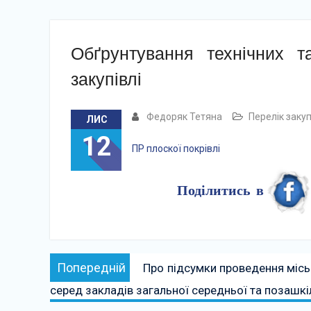
Обґрунтування технічних т
закупівлі
Федоряк Тетяна
Перелік заку
ЛИС
12
ПР плоскої покрівлі
Поділитись в
Навігація
Попередній:
Попередній
Про підсумки проведення місь
записів
серед закладів загальної середньої та позашкі