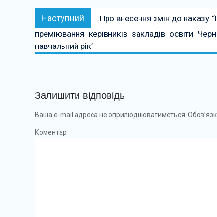
Наступний:
Наступний
Про внесення змін до наказу 
преміювання керівників закладів освіти Чер
навчальний рік”
Залишити відповідь
Ваша e-mail адреса не оприлюднюватиметься.
Обов’язк
Коментар