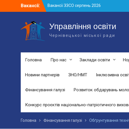
Skip
Вакансії:
Вакансії ЗЗСО серпень 2026
to
Вакансії ЗЗСО червень 2026
content
Вакансії у ЗДО та дошкільних
підрозділах ЗЗСО станом на 01.08.2026
Управління освіти
р.
Чернівецької міської ради
Головна
Про нас
Заклади освіти
Но
Новини партнерів
ЗНО/НМТ
Інклюзивна осві
Фінансування галузі
Розвиток обдарувань моло
Конкурс проєктів національно-патріотичного вихов
Головна
Фінансування галузі
Обґрунтування техні