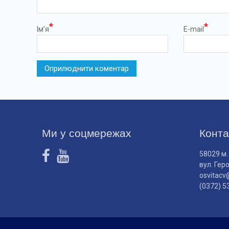
*
*
Ім’я
E-mail
Ми у соцмережах
Конта
58029 м.
вул. Гер
osvitacv
(0372) 5