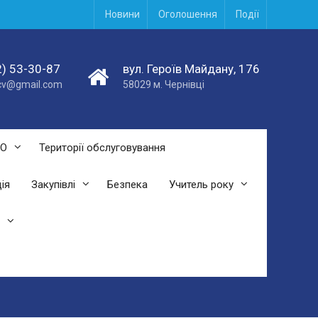
Новини
Оголошення
Події
) 53-30-87
вул. Героїв Майдану, 176
acv@gmail.com
58029 м. Чернівці
СО
Території обслуговування
ія
Закупівлі
Безпека
Учитель року