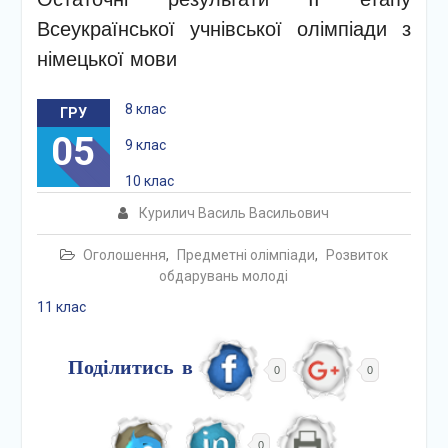
Всеукраїнської учнівської олімпіади з
німецької мови
8 клас
ГРУ
05
9 клас
10 клас
Курилич Василь Васильович
Оголошення
,
Предметні олімпіади
,
Розвиток
обдарувань молоді
11 клас
Поділитись в
0
0
0