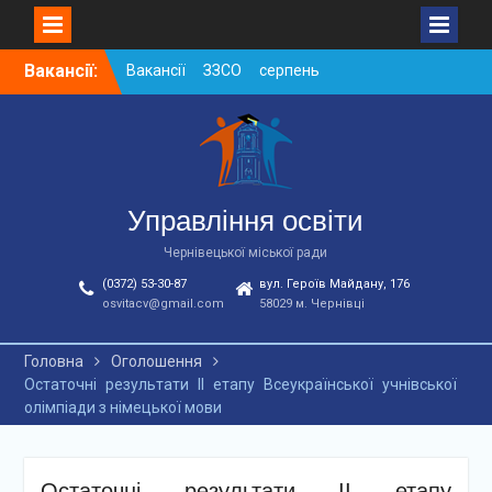
Skip
Вакансії:
Вакансії ЗЗСО серпень
to
2026
content
Вакансії ЗЗСО червень
2026
Вакансії у ЗДО та
дошкільних підрозділах
ЗЗСО станом на
Управління освіти
01.08.2026 р.
Чернівецької міської ради
(0372) 53-30-87
вул. Героїв Майдану, 176
osvitacv@gmail.com
58029 м. Чернівці
Головна
Оголошення
Остаточні результати ІІ етапу Всеукраїнської учнівської
олімпіади з німецької мови
Остаточні результати ІІ етапу