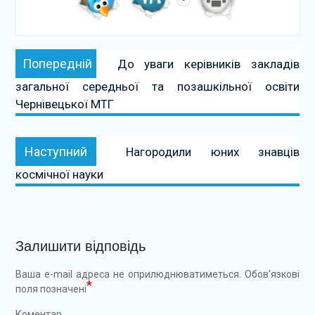
Навігація
Попередній:
Попередній
До уваги керівників закладів
записів
загальної середньої та позашкільної освіти
Чернівецької МТГ
Наступний:
Наступний
Нагородили юних знавців
космічної науки
Залишити відповідь
Ваша e-mail адреса не оприлюднюватиметься.
Обов’язкові
*
поля позначені
Коментар