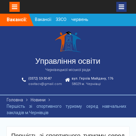
Skip
Вакансії:
Вакансії ЗЗСО червень
to
2026
content
Вакансії у ЗДО та
дошкільних підрозділах
ЗЗСО станом на
01.08.2026 р.
Вакансії ЗЗСО серпень
Управління освіти
2026
Чернівецької міської ради
(0372) 53-30-87
вул. Героїв Майдану, 176
osvitacv@gmail.com
58029 м. Чернівці
Головна
Новини
Першість зі спортивного туризму серед навчальних
закладів м.Чернівців
Першість зі спортивного туризму серед