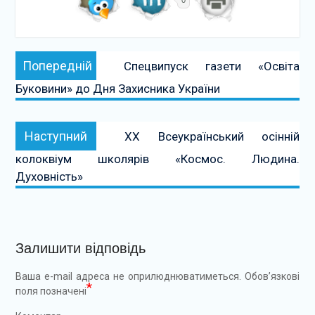
0
Навігація
Попередній:
Попередній
Cпецвипуск газети «Освіта
записів
Буковини» до Дня Захисника України
Наступний:
Наступний
ХХ Всеукраїнський осінній
колоквіум школярів «Космос. Людина.
Духовність»
Залишити відповідь
Ваша e-mail адреса не оприлюднюватиметься.
Обов’язкові
*
поля позначені