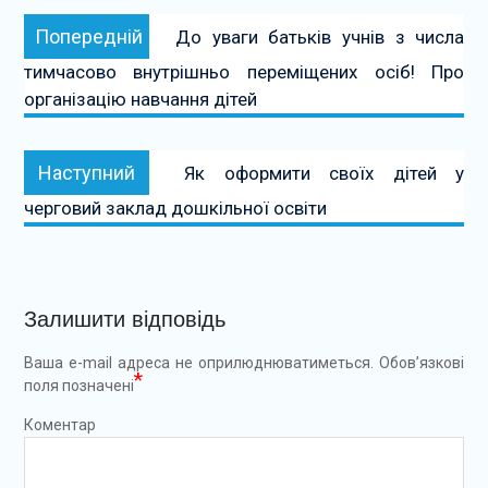
Навігація
Попередній:
Попередній
До уваги батьків учнів з числа
записів
тимчасово внутрішньо переміщених осіб! Про
організацію навчання дітей
Наступний:
Наступний
Як оформити своїх дітей у
черговий заклад дошкільної освіти
Залишити відповідь
Ваша e-mail адреса не оприлюднюватиметься.
Обов’язкові
*
поля позначені
Коментар