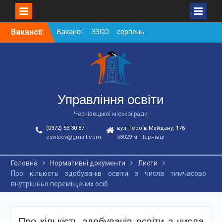
Skip
Вакансії:
Вакансії ЗЗСО серпень
to
2026
content
Вакансії ЗЗСО червень
2026
Вакансії у ЗДО та
дошкільних підрозділах
ЗЗСО станом на
Управління освіти
01.08.2026 р.
Чернівецької міської ради
(0372) 53-30-87
вул. Героїв Майдану, 176
osvitacv@gmail.com
58029 м. Чернівці
Головна
Нормативні документи
Листи
Про кількість здобувачів освіти з числа тимчасово
внутрішньо переміщених осіб
Про кількість здобувачів освіти з числа