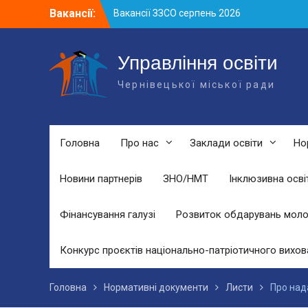
Skip
Вакансії:
Вакансії ЗЗСО серпень 2026
to
Вакансії ЗЗСО червень 2026
content
Вакансії у ЗДО та дошкільних
підрозділах ЗЗСО станом на 01.08.2026
Управління освіти
р.
Чернівецької міської ради
Головна
Про нас
Заклади освіти
Но
Новини партнерів
ЗНО/НМТ
Інклюзивна осві
Фінансування галузі
Розвиток обдарувань моло
Конкурс проєктів національно-патріотичного вихов
Головна
Нормативні документи
Листи
Про над