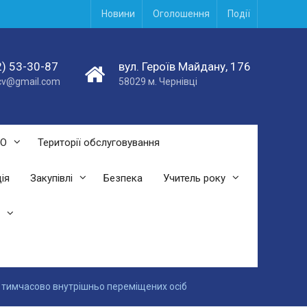
Новини
Оголошення
Події
) 53-30-87
вул. Героїв Майдану, 176
acv@gmail.com
58029 м. Чернівці
СО
Території обслуговування
ія
Закупівлі
Безпека
Учитель року
я тимчасово внутрішньо переміщених осіб