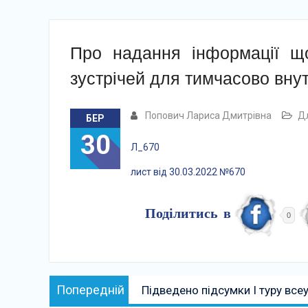
Про надання інформації що
зустрічей для тимчасово вну
Попович Лариса Дмитрівна
Дл
БЕР
30
Л_670
лист від 30.03.2022 №670
Поділитись в
0
Навігація
Попередній:
Попередній
Підведено підсумки І туру все
записів