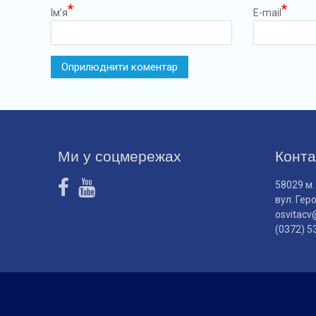
*
*
Ім’я
E-mail
Ми у соцмережах
Конта
58029 м.
вул. Гер
osvitacv
(0372) 5