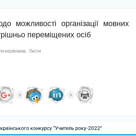
до можливості організації мовних
трішньо переміщених осіб
я керівників
,
Листи
0
0
українського конкурсу “Учитель року-2022”