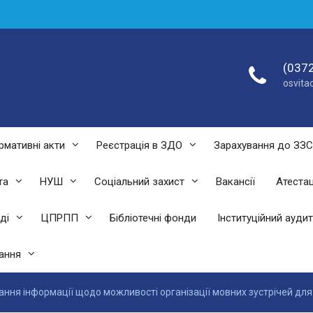
(0372
osvit
рмативні акти
Реєстрація в ЗДО
Зарахування до ЗЗ
та
НУШ
Соціальний захист
Вакансії
Атестац
ді
ЦПРПП
Бібліотечні фонди
Інституційний аудит
ання
ання інформації щодо можливості організації мовних зустрічей дл