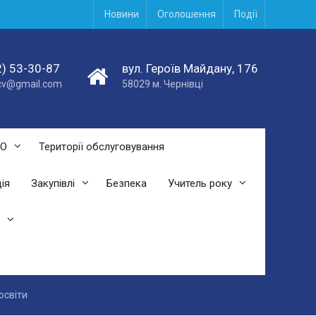
Новини
Оголошення
Події
) 53-30-87
вул. Героїв Майдану, 176
acv@gmail.com
58029 м. Чернівці
СО
Території обслуговування
ія
Закупівлі
Безпека
Учитель року
освіти