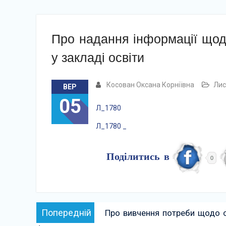
Про надання інформації щодо
у закладі освіти
Косован Оксана Корніївна
Лис
ВЕР
05
Л_1780
Л_1780 _
Поділитись в
0
Навігація
Попередній:
Попередній
Про вивчення потреби щодо о
записів