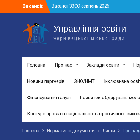
Skip
Вакансії:
Вакансії ЗЗСО серпень 2026
to
Вакансії ЗЗСО червень 2026
content
Вакансії у ЗДО та дошкільних
підрозділах ЗЗСО станом на 01.08.2026
Управління освіти
р.
Чернівецької міської ради
Головна
Про нас
Заклади освіти
Но
Новини партнерів
ЗНО/НМТ
Інклюзивна осві
Фінансування галузі
Розвиток обдарувань моло
Конкурс проєктів національно-патріотичного вихов
Головна
Нормативні документи
Листи
Про над