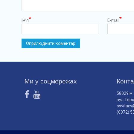
*
*
Ім’я
E-mail
Ми у соцмережах
Конта
58029 м.
вул. Гер
osvitacv
(0372) 5