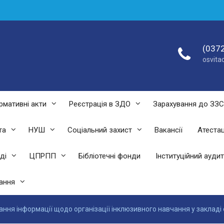
(0372
osvit
рмативні акти
Реєстрація в ЗДО
Зарахування до ЗЗ
та
НУШ
Соціальний захист
Вакансії
Атестац
ді
ЦПРПП
Бібліотечні фонди
Інституційний аудит
ання
ання інформації щодо організації інклюзивного навчання у закладі 