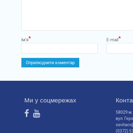
*
*
Ім’я
E-mail
Ми у соцмережах
Конта
58029 м.
вул. Гер
osvitacv
(0372) 5