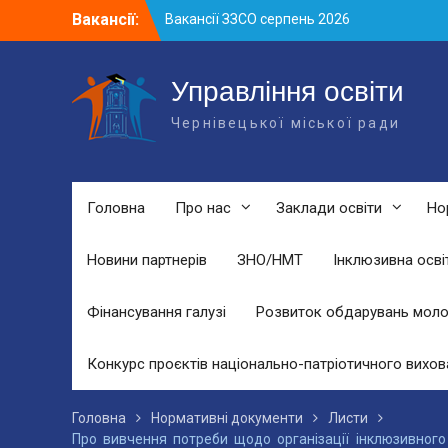
Skip
Вакансії:
Вакансії ЗЗСО серпень 2026
to
Вакансії ЗЗСО червень 2026
content
Вакансії у ЗДО та дошкільних
підрозділах ЗЗСО станом на 01.08.2026
Управління освіти
р.
Чернівецької міської ради
Головна
Про нас
Заклади освіти
Но
Новини партнерів
ЗНО/НМТ
Інклюзивна осві
Фінансування галузі
Розвиток обдарувань моло
Конкурс проєктів національно-патріотичного вихов
Головна
Нормативні документи
Листи
Про вивчення потреби щодо організації інклюзивного