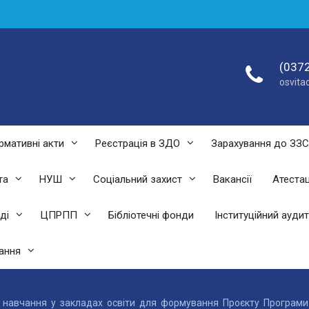
(0372
osvit
рмативні акти
Реєстрація в ЗДО
Зарахування до ЗЗ
та
НУШ
Соціальний захист
Вакансії
Атестац
ді
ЦПРПП
Бібліотечні фонди
Інституційний аудит
ання
 навчання у закладах освіти для формування Проєкту Програми р