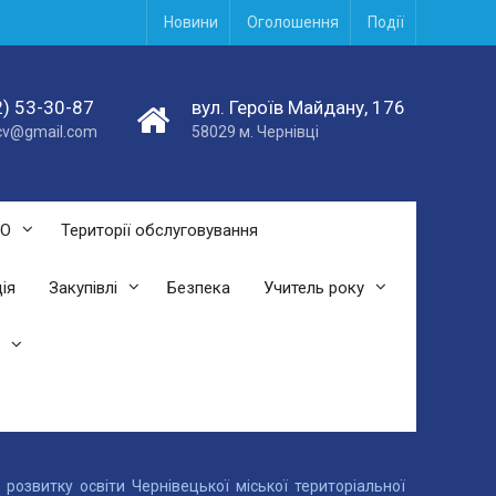
Новини
Оголошення
Події
) 53-30-87
вул. Героїв Майдану, 176
acv@gmail.com
58029 м. Чернівці
СО
Території обслуговування
ія
Закупівлі
Безпека
Учитель року
озвитку освіти Чернівецької міської територіальної