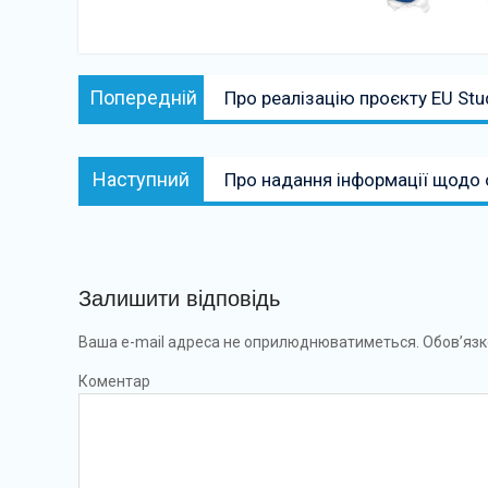
Навігація
Попередній:
Попередній
Про реалізацію проєкту EU St
записів
Наступний:
Наступний
Про надання інформації щодо о
Залишити відповідь
Ваша e-mail адреса не оприлюднюватиметься.
Обов’язк
Коментар