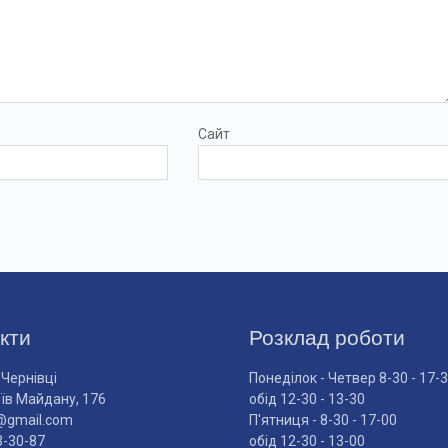
Сайт
кти
Розклад роботи
 Чернівці
Понеділок - Четвер 8-30 - 17-
оїв Майдану, 176
обід 12-30 - 13-30
@gmail.com
П'ятниця - 8-30 - 17-00
3-30-87
обід 12-30 - 13-00