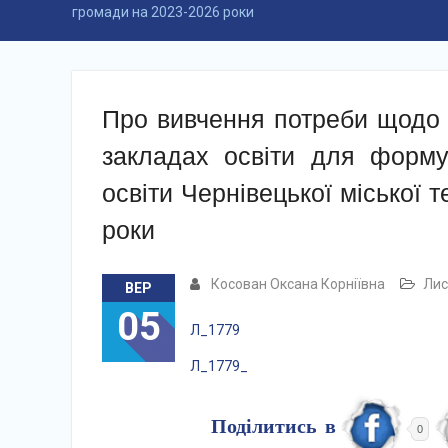
громади на 2023-2026 роки
Про вивчення потреби щодо о
закладах освіти для форму
освіти Чернівецької міської 
роки
Косован Оксана Корніївна
Лис
ВЕР
05
Л_1779
Л_1779_
Поділитись в
0