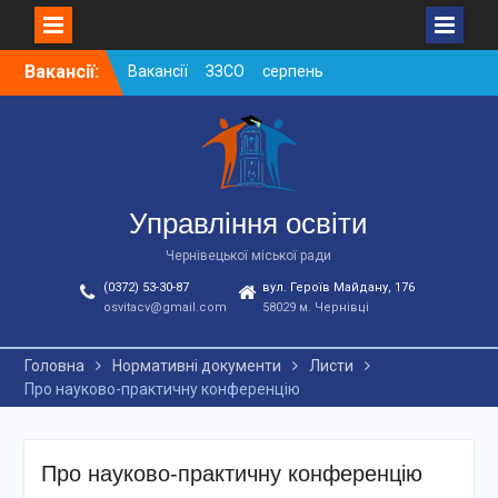
Skip
Вакансії:
Вакансії ЗЗСО серпень
to
2026
content
Вакансії ЗЗСО червень
2026
Вакансії у ЗДО та
дошкільних підрозділах
ЗЗСО станом на
Управління освіти
01.08.2026 р.
Чернівецької міської ради
(0372) 53-30-87
вул. Героїв Майдану, 176
osvitacv@gmail.com
58029 м. Чернівці
Головна
Нормативні документи
Листи
Про науково-практичну конференцію
Про науково-практичну конференцію