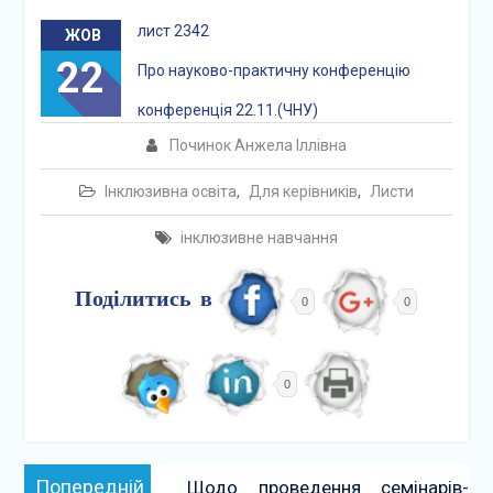
лист 2342
ЖОВ
22
Про науково-практичну конференцію
конференція 22.11.(ЧНУ)
Починок Анжела Іллівна
Інклюзивна освіта
,
Для керівників
,
Листи
інклюзивне навчання
Поділитись в
0
0
0
Навігація
Попередній:
Попередній
Щодо проведення семінарів-