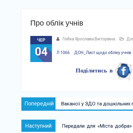
Про облік учнів
Глібка Ярослава Вікторівна
Для
ЧЕР
04
Л 1066
ДОН_Лист щодо обліку учнів
Поділитись в
Навігація
Попередній:
Попередній
Вакансії у ЗДО та дошкільних 
записів
Наступний:
Наступний
Передали для «Міста добра» 