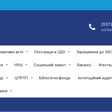
(0372
osvit
рмативні акти
Реєстрація в ЗДО
Зарахування до ЗЗ
та
НУШ
Соціальний захист
Вакансії
Атестац
ді
ЦПРПП
Бібліотечні фонди
Інституційний аудит
ання