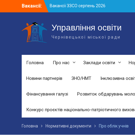
Skip
Вакансії:
Вакансії ЗЗСО серпень 2026
to
Вакансії ЗЗСО червень 2026
content
Вакансії у ЗДО та дошкільних
підрозділах ЗЗСО станом на 01.08.2026
Управління освіти
р.
Чернівецької міської ради
Головна
Про нас
Заклади освіти
Но
Новини партнерів
ЗНО/НМТ
Інклюзивна осві
Фінансування галузі
Розвиток обдарувань моло
Конкурс проєктів національно-патріотичного вихов
Головна
Нормативні документи
Про облік учнів