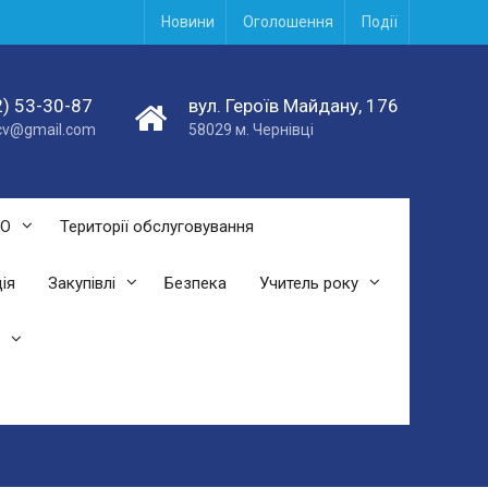
Новини
Оголошення
Події
) 53-30-87
вул. Героїв Майдану, 176
acv@gmail.com
58029 м. Чернівці
СО
Території обслуговування
ія
Закупівлі
Безпека
Учитель року