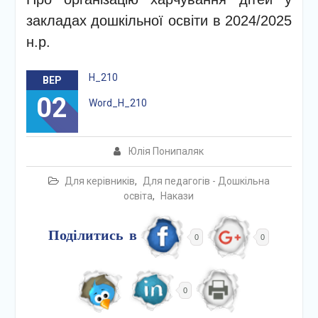
закладах дошкільної освіти в 2024/2025
н.р.
Н_210
ВЕР
02
Word_Н_210
Юлія Понипаляк
Для керівників
,
Для педагогів - Дошкільна
освіта
,
Накази
Поділитись в
0
0
0