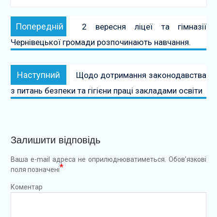
Навігація
Попередній:
Попередній
2 вересня ліцеї та гімназії
записів
Чернівецької громади розпочинають навчання.
Наступний:
Наступний
Щодо дотримання законодавства
з питань безпеки та гігієни праці закладами освіти
Залишити відповідь
Ваша e-mail адреса не оприлюднюватиметься.
Обов’язкові
*
поля позначені
Коментар