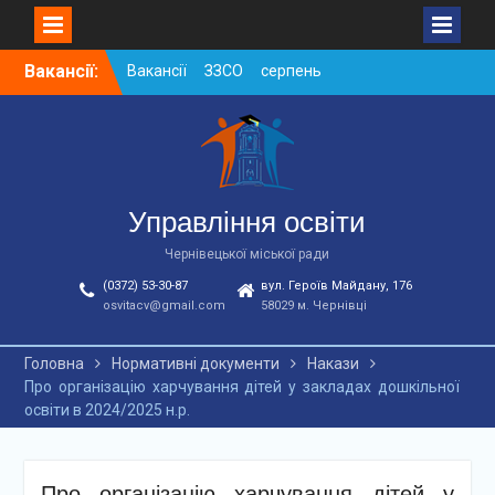
Skip
Вакансії:
Вакансії ЗЗСО серпень
to
2026
content
Вакансії ЗЗСО червень
2026
Вакансії у ЗДО та
дошкільних підрозділах
ЗЗСО станом на
Управління освіти
01.08.2026 р.
Чернівецької міської ради
(0372) 53-30-87
вул. Героїв Майдану, 176
osvitacv@gmail.com
58029 м. Чернівці
Головна
Нормативні документи
Накази
Про організацію харчування дітей у закладах дошкільної
освіти в 2024/2025 н.р.
Про організацію харчування дітей у