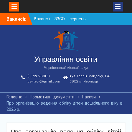
Skip
Вакансії:
Вакансії ЗЗСО серпень
to
2026
content
Вакансії ЗЗСО червень
2026
Вакансії у ЗДО та
дошкільних підрозділах
ЗЗСО станом на
Управління освіти
01.08.2026 р.
Чернівецької міської ради
(0372) 53-30-87
вул. Героїв Майдану, 176
osvitacv@gmail.com
58029 м. Чернівці
Головна
Нормативні документи
Накази
Про організацію ведення обліку дітей дошкільного віку в
2026 р.
Про організацію ведення обліку дітей