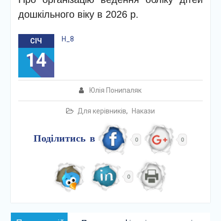
дошкільного віку в 2026 р.
Н_8
СІЧ
14
Юлія Понипаляк
Для керівників
,
Накази
Поділитись в
0
0
0
Навігація
Попередній: