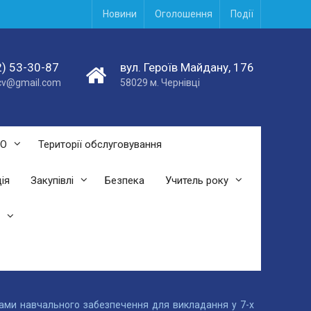
Новини
Оголошення
Події
) 53-30-87
вул. Героїв Майдану, 176
acv@gmail.com
58029 м. Чернівці
СО
Території обслуговування
ія
Закупівлі
Безпека
Учитель року
ами навчального забезпечення для викладання у 7-х