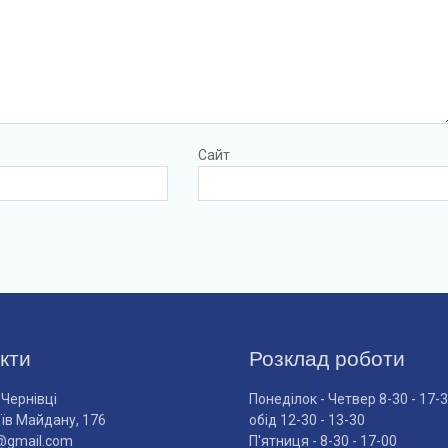
Сайт
кти
Розклад роботи
 Чернівці
Понеділок - Четвер 8-30 - 17-
оїв Майдану, 176
обід 12-30 - 13-30
@gmail.com
П'ятниця - 8-30 - 17-00