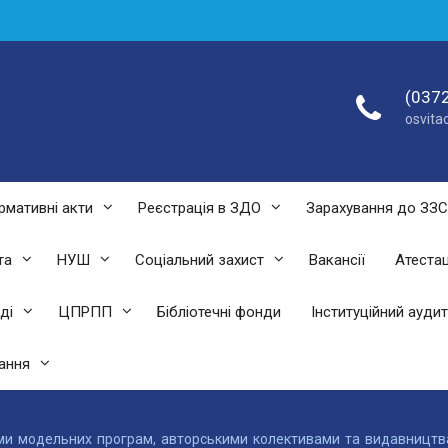
(0372
osvit
рмативні акти
Реєстрація в ЗДО
Зарахування до ЗЗ
та
НУШ
Соціальний захист
Вакансії
Атестац
ді
ЦПРПП
Бібліотечні фонди
Інституційний аудит
ання
ами модельних програм, авторськими колективами та видавництв