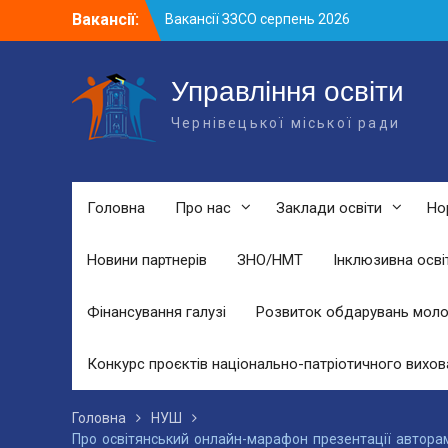
Skip
Вакансії:
Вакансії ЗЗСО серпень 2026
to
Вакансії ЗЗСО червень 2026
content
Вакансії у ЗДО та дошкільних
підрозділах ЗЗСО станом на 01.08.2026
Управління освіти
р.
Чернівецької міської ради
Головна
Про нас
Заклади освіти
Но
Новини партнерів
ЗНО/НМТ
Інклюзивна осві
Фінансування галузі
Розвиток обдарувань моло
Конкурс проєктів національно-патріотичного вихов
Головна
НУШ
Про освітянський онлайн-марафон презентації автор