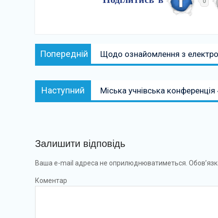
Поділитись в
0
Навігація
Попередній:
Попередній
Щодо ознайомлення з електрон
записів
Наступний:
Наступний
Міська учнівська конференція
Залишити відповідь
Ваша e-mail адреса не оприлюднюватиметься.
Обов’язк
Коментар