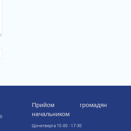
Прийом громадян
начальником
30
Щочетверга 15-00 - 17-30