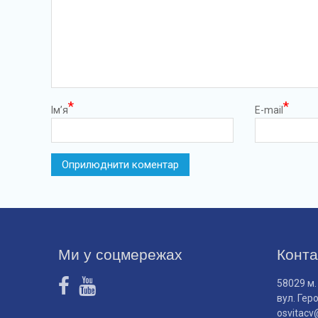
*
*
Ім’я
E-mail
Ми у соцмережах
Конта
58029 м.
вул. Гер
osvitacv