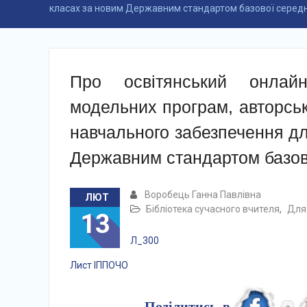
класах за новим Державним стандартом базової середн
Про освітянський онлайн
модельних програм, авторсь
навчального забезпечення дл
Державним стандартом базово
Воробець Ганна Павлівна
ЛЮТ
Бібліотека сучасного вчителя
,
Для 
13
Л_300
Лист ІППОЧО