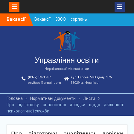
Skip
Вакансії:
Вакансії ЗЗСО серпень
to
2026
content
Вакансії ЗЗСО червень
2026
Вакансії у ЗДО та
дошкільних підрозділах
ЗЗСО станом на
Управління освіти
01.08.2026 р.
Чернівецької міської ради
(0372) 53-30-87
вул. Героїв Майдану, 176
osvitacv@gmail.com
58029 м. Чернівці
Головна
Нормативні документи
Листи
Про підготовку аналітичної довідки щодо діяльності
психологічної служби
Про підготовку аналітичної довідки