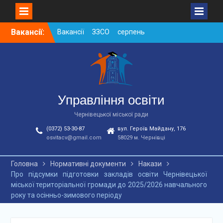
Skip
Вакансії:
Вакансії ЗЗСО серпень
to
2026
content
Вакансії ЗЗСО червень
2026
Вакансії у ЗДО та
дошкільних підрозділах
ЗЗСО станом на
Управління освіти
01.08.2026 р.
Чернівецької міської ради
(0372) 53-30-87
вул. Героїв Майдану, 176
osvitacv@gmail.com
58029 м. Чернівці
Головна
Нормативні документи
Накази
Про підсумки підготовки закладів освіти Чернівецької
міської територіальної громади до 2025/2026 навчального
року та осінньо-зимового періоду