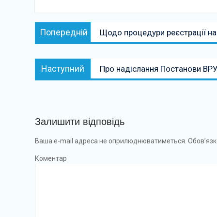
Навігація
Попередній:
Попередній
Щодо процедури реєстрації на
записів
Наступний:
Наступний
Про надіслання Постанови ВР
Залишити відповідь
Ваша e-mail адреса не оприлюднюватиметься.
Обов’язк
Коментар