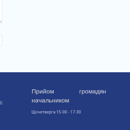
Прийом громадян
начальником
30
Щочетверга 15-00 - 17-30