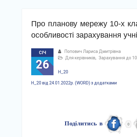
Про планову мережу 10-х кла
особливості зарахування учні
Попович Лариса Дмитрівна
СІЧ
Для керівників
,
Зарахування до 10-
26
Н_20
Н_20 від 24.01.2022р. (WORD) з додатками
Поділитись в
0