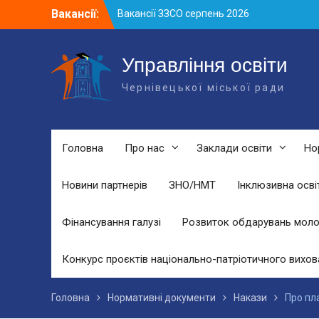
Skip
Вакансії:
Вакансії ЗЗСО серпень 2026
to
Вакансії ЗЗСО червень 2026
content
Вакансії у ЗДО та дошкільних
підрозділах ЗЗСО станом на 01.08.2026
Управління освіти
р.
Чернівецької міської ради
Головна
Про нас
Заклади освіти
Но
Новини партнерів
ЗНО/НМТ
Інклюзивна осві
Фінансування галузі
Розвиток обдарувань моло
Конкурс проєктів національно-патріотичного вихов
Головна
Нормативні документи
Накази
Про пл