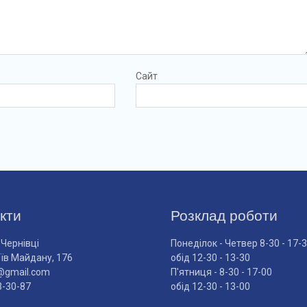
Сайт
кти
Розклад роботи
 Чернівці
Понеділок - Четвер 8-30 - 17-
оїв Майдану, 176
обід 12-30 - 13-30
@gmail.com
П'ятниця - 8-30 - 17-00
3-30-87
обід 12-30 - 13-00