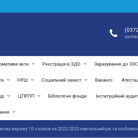
(0372
osvit
рмативні акти
Реєстрація в ЗДО
Зарахування до ЗЗ
та
НУШ
Соціальний захист
Вакансії
Атестац
ді
ЦПРПП
Бібліотечні фонди
Інституційний аудит
ання
анову мережу 10-х класів на 2022/2023 навчальний рік та особливос