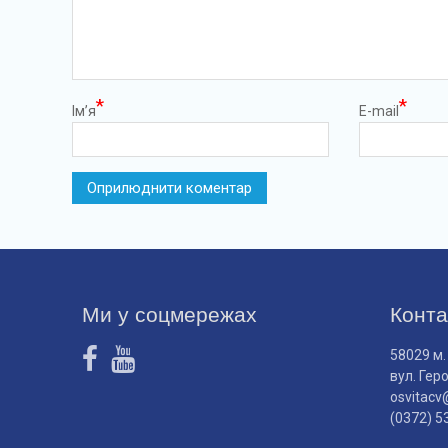
*
*
Ім’я
E-mail
Ми у соцмережах
Конта
58029 м.
вул. Гер
osvitacv
(0372) 5