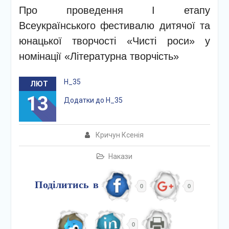
Про проведення І етапу
Всеукраїнського фестивалю дитячої та
юнацької творчості «Чисті роси» у
номінації «Літературна творчість»
Н_35
ЛЮТ
13
Додатки до Н_35
Кричун Ксенія
Накази
Поділитись в
0
0
0