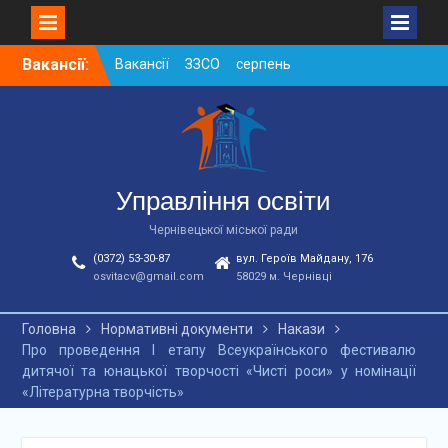
Skip
Вакансії:
Вакансії ЗЗСО серпень
to
2026
content
Вакансії ЗЗСО червень
2026
Вакансії у ЗДО та
дошкільних підрозділах
ЗЗСО станом на
Управління освіти
01.08.2026 р.
Чернівецької міської ради
(0372) 53-30-87
вул. Героїв Майдану, 176
osvitacv@gmail.com
58029 м. Чернівці
Головна
Нормативні документи
Накази
Про проведення І етапу Всеукраїнського фестивалю
дитячої та юнацької творчості «Чисті роси» у номінації
«Літературна творчість»