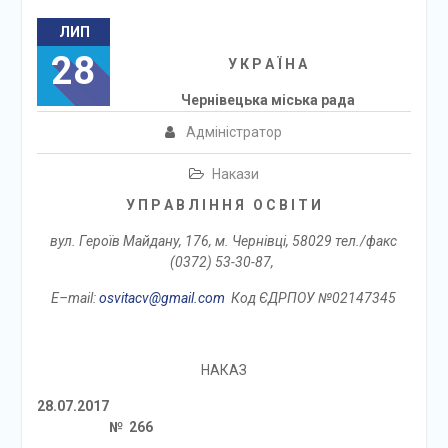
ЛИП
28
У К Р А Ї Н А
Чернівецька міська рада
Адміністратор
Накази
У П Р А В Л I Н Н Я О С В I Т И
вул. Героїв Майдану, 176, м. Чернівці, 58029 тел./факс
(0372)
5
3-30-87,
E
–
mail
:
osvitacv@gmail.com
Код ЄДРПОУ №02147345
НАКАЗ
28
.07.2017
№
266