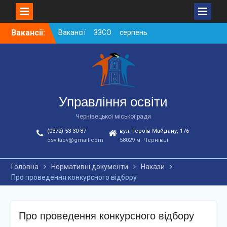
Skip
Вакансії:
Вакансії ЗЗСО серпень
to
2026
content
Вакансії ЗЗСО червень
2026
Вакансії у ЗДО та
дошкільних підрозділах
ЗЗСО станом на
Управління освіти
01.08.2026 р.
Чернівецької міської ради
(0372) 53-30-87
вул. Героїв Майдану, 176
osvitacv@gmail.com
58029 м. Чернівці
Головна
Нормативні документи
Накази
Про проведення конкурсного відбору
Про проведення конкурсного відбору