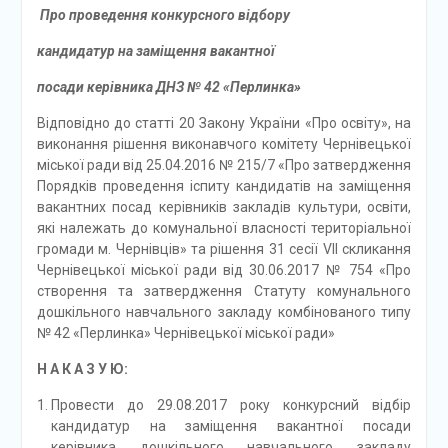
Про проведення конкурсного відбору
кандидатур на заміщення вакантної
посади керівника ДНЗ № 42 «Перлинка»
Відповідно до статті 20 Закону України «Про освіту», на
виконання рішення виконавчого комітету Чернівецької
міської ради від 25.04.2016 № 215/7 «Про затвердження
Порядків проведення іспиту кандидатів на заміщення
вакантних посад керівників закладів культури, освіти,
які належать до комунальної власності територіальної
громади м. Чернівців» та рішення 31 сесії VII скликання
Чернівецької міської ради від 30.06.2017 № 754 «Про
створення та затвердження Статуту комунального
дошкільного навчального закладу комбінованого типу
№ 42 «Перлинка» Чернівецької міської ради»
Н А К А З У Ю:
Провести до 29.08.2017 року конкурсний відбір
кандидатур на заміщення вакантної посади
керівника дошкільного навчального закладу