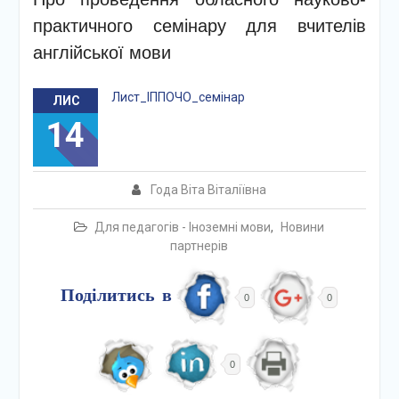
практичного семінару для вчителів
англійської мови
Лист_ІППОЧО_семінар
ЛИС
14
Года Віта Віталіївна
Для педагогів - Іноземні мови
,
Новини
партнерів
Поділитись в
0
0
0