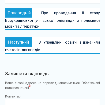
Навігація
Попередній:
Попередній
Про проведення II етапу
записів
Всеукраїнської учнівської олімпіади з польської
мови та літератури
Наступний:
Наступний
В Управлінні освіти відзначили
вчителів-логопедів
Залишити відповідь
Ваша e-mail адреса не оприлюднюватиметься.
Обов’язкові
*
поля позначені
Коментар