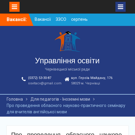
Skip
Вакансії:
Вакансії ЗЗСО серпень
to
2026
content
Вакансії ЗЗСО червень
2026
Вакансії у ЗДО та
дошкільних підрозділах
ЗЗСО станом на
Управління освіти
01.08.2026 р.
Чернівецької міської ради
(0372) 53-30-87
вул. Героїв Майдану, 176
osvitacv@gmail.com
58029 м. Чернівці
Головна
Для педагогів - Іноземні мови
Про проведення обласного науково-практичного семінару
для вчителів англійської мови
Про проведення обласного науково-