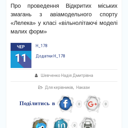
Про проведення Відкритих міських
змагань з авіамодельного спорту
«Лелека» у класі «вільнолітаючі моделі
малих форм»
Н_178
ЧЕР
11
Додатки Н_178
Шевченко Надія Дмитрівна
Для керівників
,
Накази
Поділитись в
0
0
0