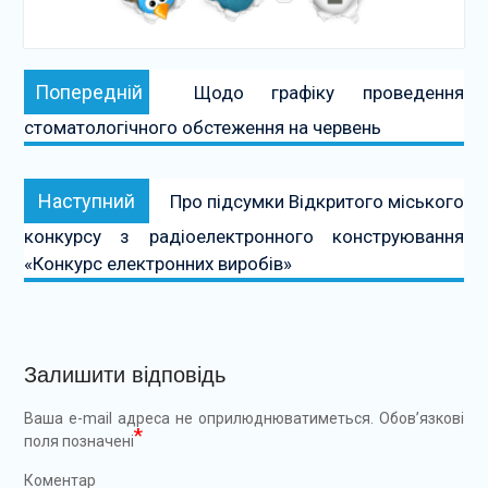
Навігація
Попередній:
Попередній
Щодо графіку проведення
записів
стоматологічного обстеження на червень
Наступний:
Наступний
Про підсумки Відкритого міського
конкурсу з радіоелектронного конструювання
«Конкурс електронних виробів»
Залишити відповідь
Ваша e-mail адреса не оприлюднюватиметься.
Обов’язкові
*
поля позначені
Коментар