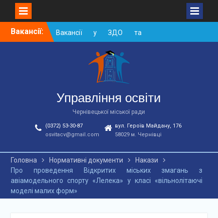
Skip
Вакансії:
Вакансії у ЗДО та
to
дошкільних підрозділах
content
ЗЗСО станом на
01.08.2026 р.
Вакансії ЗЗСО серпень
2026
Вакансії ЗЗСО червень
Управління освіти
2026
Чернівецької міської ради
(0372) 53-30-87
вул. Героїв Майдану, 176
osvitacv@gmail.com
58029 м. Чернівці
Головна
Нормативні документи
Накази
Про проведення Відкритих міських змагань з
авіамодельного спорту «Лелека» у класі «вільнолітаючі
моделі малих форм»