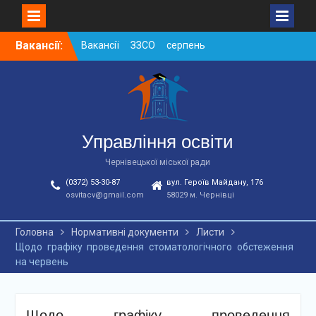
Skip
Вакансії:
Вакансії ЗЗСО серпень
to
2026
content
Вакансії ЗЗСО червень
2026
Вакансії у ЗДО та
дошкільних підрозділах
ЗЗСО станом на
Управління освіти
01.08.2026 р.
Чернівецької міської ради
(0372) 53-30-87
вул. Героїв Майдану, 176
osvitacv@gmail.com
58029 м. Чернівці
Головна
Нормативні документи
Листи
Щодо графіку проведення стоматологічного обстеження
на червень
Щодо графіку проведення