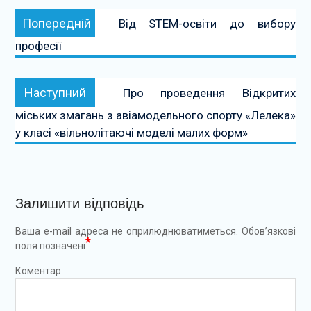
Навігація
Попередній:
Попередній
Від STEM-освіти до вибору
записів
професії
Наступний:
Наступний
Про проведення Відкритих
міських змагань з авіамодельного спорту «Лелека»
у класі «вільнолітаючі моделі малих форм»
Залишити відповідь
Ваша e-mail адреса не оприлюднюватиметься.
Обов’язкові
*
поля позначені
Коментар