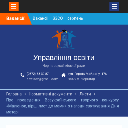
Skip
Вакансії:
Вакансії ЗЗСО серпень
to
2026
content
Вакансії ЗЗСО червень
2026
Вакансії у ЗДО та
дошкільних підрозділах
ЗЗСО станом на
Управління освіти
01.08.2026 р.
Чернівецької міської ради
(0372) 53-30-87
вул. Героїв Майдану, 176
osvitacv@gmail.com
58029 м. Чернівці
Головна
Нормативні документи
Листи
Про проведення Всеукраїнського творчого конкурсу
«Малюнок, вірш, лист до мами» з нагоди святкування Дня
матері