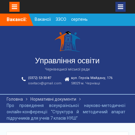
Skip
Вакансії:
Вакансії ЗЗСО серпень
to
2026
content
Вакансії ЗЗСО червень
2026
Вакансії у ЗДО та
дошкільних підрозділах
ЗЗСО станом на
Управління освіти
01.08.2026 р.
Чернівецької міської ради
(0372) 53-30-87
вул. Героїв Майдану, 176
osvitacv@gmail.com
58029 м. Чернівці
Головна
Нормативні документи
Про проведення всеукраїнської науково-методичної
онлайн-конференції “Структура й методичний апарат
підручників для учнів 7 класів НУШ”