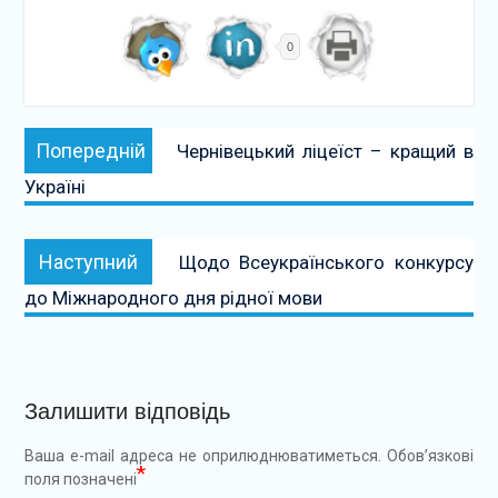
0
Навігація
Попередній:
Попередній
Чернівецький ліцеїст – кращий в
записів
Україні
Наступний:
Наступний
Щодо Всеукраїнського конкурсу
до Міжнародного дня рідної мови
Залишити відповідь
Ваша e-mail адреса не оприлюднюватиметься.
Обов’язкові
*
поля позначені