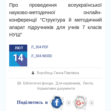
Про проведення всеукраїнської
науково-методичної онлайн-
конференції “Структура й методичний
апарат підручників для учнів 7 класів
НУШ”
Л_304 PDF
ЛЮТ
14
Л_304 WORD
Воробець Ганна Павлівна
Бібліотечні фонди
,
Для керівників
,
Листи
,
Нормативні документи
Поділитись в
0
0