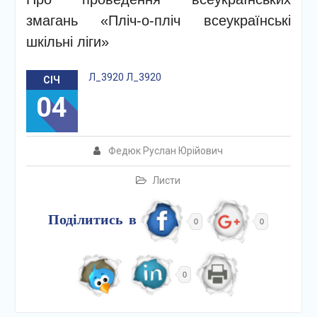
змагань «Пліч-о-пліч всеукраїнські
шкільні ліги»
Л_3920
Л_3920
СІЧ
04
Федюк Руслан Юрійович
Листи
Поділитись в
0
0
0