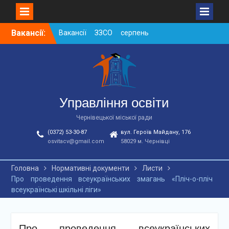
Skip
Вакансії:
Вакансії ЗЗСО серпень
to
2026
content
Вакансії ЗЗСО червень
2026
Вакансії у ЗДО та
дошкільних підрозділах
ЗЗСО станом на
Управління освіти
01.08.2026 р.
Чернівецької міської ради
(0372) 53-30-87
вул. Героїв Майдану, 176
osvitacv@gmail.com
58029 м. Чернівці
Головна
Нормативні документи
Листи
Про проведення всеукраїнських змагань «Пліч-о-пліч
всеукраїнські шкільні ліги»
Про проведення всеукраїнських