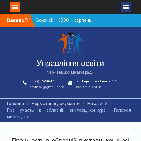
Skip
Вакансії:
Вакансії ЗЗСО серпень
to
2026
content
Вакансії ЗЗСО червень
2026
Вакансії у ЗДО та
дошкільних підрозділах
ЗЗСО станом на
Управління освіти
01.08.2026 р.
Чернівецької міської ради
(0372) 53-30-87
вул. Героїв Майдану, 176
osvitacv@gmail.com
58029 м. Чернівці
Головна
Нормативні документи
Накази
Про участь в обласній виставці-конкурсі «Галерея
мистецтв»
Про участь в обласній виставці-конкурсі