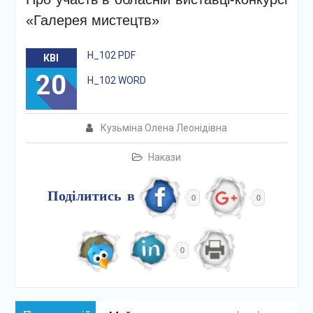
«Галерея мистецтв»
Н_102 PDF
КВІ
20
Н_102 WORD
Кузьміна Олена Леонідівна
Накази
Поділитись в
0
0
0
Навігація
Попередній: