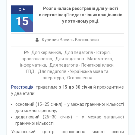
Розпочалась реєстрація для участі
СІЧ
в сертифікації педагогічних працівників
15
у поточному році.
Курилич Василь Васильович
Для керівників
,
Для педагогів - Історія,
правознавство
,
Для педагогів - Математика,
інформатика
,
Для педагогів - Початкові класи,
ГПД
,
Для педагогів - Українська мова та
література
,
Оголошення
Реєстрація
триватиме
з 15 до 30 січня
й проходитиме
у два етапи:
основний (15–25 січня) – у межах граничної кількості
для кожного регіону;
додатковий (26–30 січня) – у межах загальної
граничної кількості.
Український центр оцінювання якості освіти