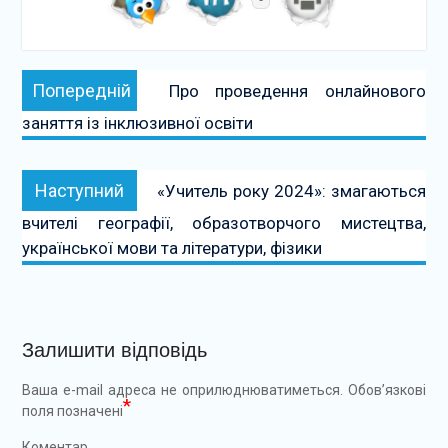
Навігація
Попередній:
Попередній
Про проведення онлайнового
записів
заняття із інклюзивної освіти
Наступний:
Наступний
«Учитель року 2024»: змагаються
вчителі географії, образотворчого мистецтва,
української мови та літератури, фізики
Залишити відповідь
Ваша e-mail адреса не оприлюднюватиметься.
Обов’язкові
*
поля позначені
Коментар