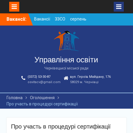
Skip
Вакансії:
Вакансії ЗЗСО серпень
to
2026
content
Вакансії ЗЗСО червень
2026
Вакансії у ЗДО та
дошкільних підрозділах
ЗЗСО станом на
Управління освіти
01.08.2026 р.
Чернівецької міської ради
(0372) 53-30-87
вул. Героїв Майдану, 176
osvitacv@gmail.com
58029 м. Чернівці
Головна
Оголошення
Про участь в процедурі сертифікації
Про участь в процедурі сертифікації